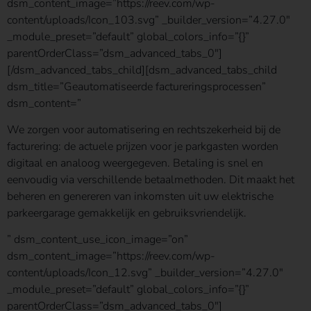
dsm_content_image=”https://reev.com/wp-
content/uploads/Icon_103.svg” _builder_version=”4.27.0″
_module_preset=”default” global_colors_info=”{}”
parentOrderClass=”dsm_advanced_tabs_0″]
[/dsm_advanced_tabs_child][dsm_advanced_tabs_child
dsm_title=”Geautomatiseerde factureringsprocessen”
dsm_content=”
We zorgen voor automatisering en rechtszekerheid bij de
facturering: de actuele prijzen voor je parkgasten worden
digitaal en analoog weergegeven. Betaling is snel en
eenvoudig via verschillende betaalmethoden. Dit maakt het
beheren en genereren van inkomsten uit uw elektrische
parkeergarage gemakkelijk en gebruiksvriendelijk.
” dsm_content_use_icon_image=”on”
dsm_content_image=”https://reev.com/wp-
content/uploads/Icon_12.svg” _builder_version=”4.27.0″
_module_preset=”default” global_colors_info=”{}”
parentOrderClass=”dsm_advanced_tabs_0″]