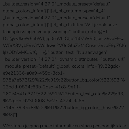
_builder_version=”4.27.0″ _module_preset=”default”
global_colors_info=”{}”][et_pb_column type=”4_4″
_builder_version=”4.27.0″ _module_preset=”default”
global_colors_info=”{}”][et_pb_cta title=”Wil je ook onze
laadoplossingen voor je woning?” button_url=”@ET-
DC@eyJkeW5hbWljIjp0cnVlLCJjb250ZW50IjoicG9zdF9sa
W5rX3VybF9wYWdlIiwic2V0dGluZ3MiOnsicG9zdF9pZCI6
IjIzODYwMCJ9fQ==@” button_text=”Nu aanvragen”
_builder_version=”4.27.0″ _dynamic_attributes=”button_url”
_module_preset=”default” global_colors_info=”{%22gcid-
e9e21336-a0a9-459d-8cb1-
975a7e573f29%22:%91%22button_bg_color%22%93,%
22gcid-0824c63b-2dad-41c8-9e11-
260e4d41d371%22:%91%22button_text_color%22%93,
%22gcid-923f0008-5e27-4274-9a65-
7145f79e0cc8%22:%91%22button_bg_color__hover%22
%93}”]
We sturen je graag meer informatie en staan persoonlijk klaar