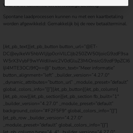
Voor AFIR-conforme en eenvoudige betaling
Spontane laadprocessen kunnen nu met een kaartbetaling
worden afgewikkeld: Gemakkelijk bij de reev betaalterminal.
[/et_pb_text][et_pb_button button_url=”@ET-
DC@eyJkeW5hbWljIjp0cnVlLCJjb250ZW50IjoicG9zdF9sa
W5rX3VybF9wYWdlIiwic2V0dGluZ3MiOnsicG9zdF9pZCI6
IjI4MTE3OCJ9fQ==@” button_text=”Meer informatie”
button_alignment=”left” _builder_version=”4.27.0″
_dynamic_attributes=”button_url” _module_preset=”default”
global_colors_info=”{}”][/et_pb_button][/et_pb_column]
[/et_pb_row][/et_pb_section][et_pb_section fb_built=”1″
_builder_version=”4.27.0″ _module_preset=”default”
background_color=”#F2F5F9″ global_colors_info=”{}”]
[et_pb_row _builder_version=”4.27.0″
_module_preset=”default” global_colors_info=”{}”]
[et_pb_column type=”4_4″ _builder_version=”4.27.0″