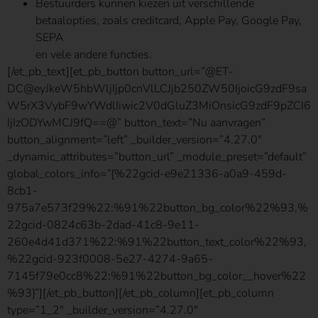
Bestuurders kunnen kiezen uit verschillende
betaalopties, zoals creditcard, Apple Pay, Google Pay,
SEPA
en vele andere functies.
[/et_pb_text][et_pb_button button_url=”@ET-
DC@eyJkeW5hbWljIjp0cnVlLCJjb250ZW50IjoicG9zdF9sa
W5rX3VybF9wYWdlIiwic2V0dGluZ3MiOnsicG9zdF9pZCI6
IjIzODYwMCJ9fQ==@” button_text=”Nu aanvragen”
button_alignment=”left” _builder_version=”4.27.0″
_dynamic_attributes=”button_url” _module_preset=”default”
global_colors_info=”{%22gcid-e9e21336-a0a9-459d-
8cb1-
975a7e573f29%22:%91%22button_bg_color%22%93,%
22gcid-0824c63b-2dad-41c8-9e11-
260e4d41d371%22:%91%22button_text_color%22%93,
%22gcid-923f0008-5e27-4274-9a65-
7145f79e0cc8%22:%91%22button_bg_color__hover%22
%93}”][/et_pb_button][/et_pb_column][et_pb_column
type=”1_2″ _builder_version=”4.27.0″