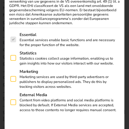
_builder_version=”4.27.0″ _module_preset=”default”
verwerking van uw gegevens in de VS overeenkomstig art. 49 (1) lit. a
GDPR. Het EHJ classificeert de VS als een land met onvoldoende
height=”550px” height_tablet=”250px”
gegevensbescherming volgens EU-normen. Er bestaat bijvoorbeeld
height_phone=”200px” height_last_edited=”on|phone”
een risico dat Amerikaanse autoriteiten persoonlijke gegevens
verwerken in surveillanceprogramma's zonder dat Europeanen
global_colors_info=”{}”][/et_pb_divider][/et_pb_column]
juridische stappen kunnen ondernemen.
[/et_pb_row][/et_pb_section][et_pb_section fb_built=”1″
Hieronder volgt een lijst met servicegroepen waarvoor t
Essential
_builder_version=”4.27.0″ _module_preset=”default”
Essential services enable basic functions and are necessary
background_color=”#F2F5F9″
for the proper function of the website.
custom_padding=”0px||0px||true|false”
Statistics
global_module=”315154″ saved_tabs=”all” locked=”off”
Statistics cookies collect usage information, enabling us to
global_colors_info=”{}”][et_pb_row
gain insights into how our visitors interact with our website.
_builder_version=”4.27.0″ _module_preset=”default”
Marketing
custom_padding=”6px||0px||false|false”
Marketing services are used by third-party advertisers or
publishers to display personalized ads. They do this by
global_colors_info=”{}”][et_pb_column type=”4_4″
tracking visitors across websites.
_builder_version=”4.27.0″ _module_preset=”default”
External Media
global_colors_info=”{}”][dsm_breadcrumbs
Content from video platforms and social media platforms is
_builder_version=”4.27.0″ _module_preset=”default”
blocked by default. If External Media services are accepted,
access to those contents no longer requires manual consent.
global_colors_info=”{}”][/dsm_breadcrumbs][/et_pb_column]
[/et_pb_row][/et_pb_section][et_pb_section fb_built=”1″
_builder_version=”4.27.0″ _module_preset=”default”