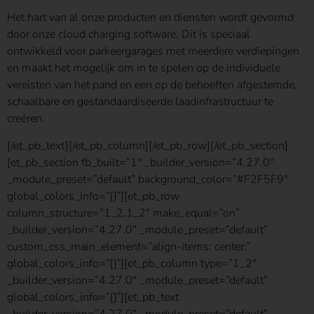
Het hart van al onze producten en diensten wordt gevormd
door onze cloud charging software. Dit is speciaal
ontwikkeld voor parkeergarages met meerdere verdiepingen
en maakt het mogelijk om in te spelen op de individuele
vereisten van het pand en een op de behoeften afgestemde,
schaalbare en gestandaardiseerde laadinfrastructuur te
creëren.
[/et_pb_text][/et_pb_column][/et_pb_row][/et_pb_section]
[et_pb_section fb_built=”1″ _builder_version=”4.27.0″
_module_preset=”default” background_color=”#F2F5F9″
global_colors_info=”{}”][et_pb_row
column_structure=”1_2,1_2″ make_equal=”on”
_builder_version=”4.27.0″ _module_preset=”default”
custom_css_main_element=”align-items: center;”
global_colors_info=”{}”][et_pb_column type=”1_2″
_builder_version=”4.27.0″ _module_preset=”default”
global_colors_info=”{}”][et_pb_text
_builder_version=”4.27.0″ _module_preset=”default”