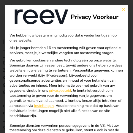
Opladen in
This bu
Privacy Voorkeur
parkeergarages
We hebben uw toestemming nodig voordat u verder kunt gaan op
onze website.
[et_pb_section fb_built=”1″ _builder_version=”4.27.0″
_dynamic_attributes=”background_image”
Als je jonger bent dan 16 en toestemming wilt geven voor optionele
services, moet je je wettelijke voogden om toestemming vragen.
_module_preset=”default” background_image=”@ET-
We gebruiken cookies en andere technologieën op onze website.
DC@eyJkeW5hbWljIjp0cnVlLCJjb250ZW50IjoicG9zdF9m
Sommige daarvan zijn essentieel, terwijl andere ons helpen om deze
ZWF0dXJlZF9pbWFnZSIsInNldHRpbmdzIjp7fX0=@”
website en uw ervaring te verbeteren.
Persoonlijke gegevens kunnen
worden verwerkt (bijv. IP-adressen), bijvoorbeeld voor
custom_padding=”0px||0px||true|false”
gepersonaliseerde advertenties en inhoud of voor het meten van
global_module=”315149″ saved_tabs=”all” locked=”off”
advertenties en inhoud.
Meer informatie over het gebruik van uw
global_colors_info=”{}”][et_pb_row
gegevens vindt u in ons
privacybeleid
.
Je bent niet verplicht om
toestemming te geven voor de verwerking van je gegevens om
_builder_version=”4.27.0″ _module_preset=”default”
gebruik te maken van dit aanbod.
U kunt uw keuze altijd intrekken of
custom_padding=”0px||0px||true|false” locked=”off”
aanpassen via
Instellingen
.
Houd er rekening mee dat op basis van
individuele instellingen mogelijk niet alle functies van de site
global_colors_info=”{}”][et_pb_column type=”4_4″
beschikbaar zijn.
_builder_version=”4.27.0″ _module_preset=”default”
Sommige diensten verwerken persoonsgegevens in de VS. Met uw
global_colors_info=”{}”][et_pb_divider show_divider=”off”
toestemming om deze diensten te gebruiken, stemt u ook in met de