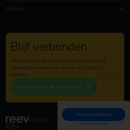
Over ons
Blijf verbonden
Abonneer u op de reev-nieuwsbrief en ontvang
regelmatig updates over reev en de eMobility-
industrie.
Abonneer je op de nieuwsbrief
Inhoud deblokkeren
© 2026
Meer informatie
Afdruk