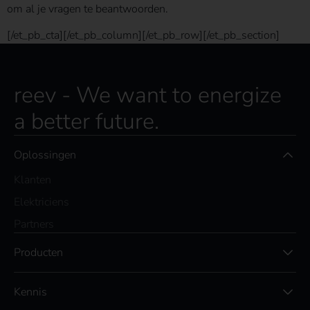
om al je vragen te beantwoorden.
[/et_pb_cta][/et_pb_column][/et_pb_row][/et_pb_section]
reev - We want to energize
a better future.
Oplossingen
Klanten
Elektriciens
Partners
Producten
Kennis