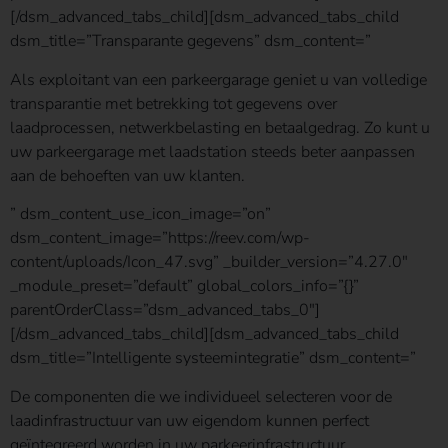
[/dsm_advanced_tabs_child][dsm_advanced_tabs_child
dsm_title=”Transparante gegevens” dsm_content=”
Als exploitant van een parkeergarage geniet u van volledige
transparantie met betrekking tot gegevens over
laadprocessen, netwerkbelasting en betaalgedrag. Zo kunt u
uw parkeergarage met laadstation steeds beter aanpassen
aan de behoeften van uw klanten.
” dsm_content_use_icon_image=”on”
dsm_content_image=”https://reev.com/wp-
content/uploads/Icon_47.svg” _builder_version=”4.27.0″
_module_preset=”default” global_colors_info=”{}”
parentOrderClass=”dsm_advanced_tabs_0″]
[/dsm_advanced_tabs_child][dsm_advanced_tabs_child
dsm_title=”Intelligente systeemintegratie” dsm_content=”
De componenten die we individueel selecteren voor de
laadinfrastructuur van uw eigendom kunnen perfect
geïntegreerd worden in uw parkeerinfrastructuur.