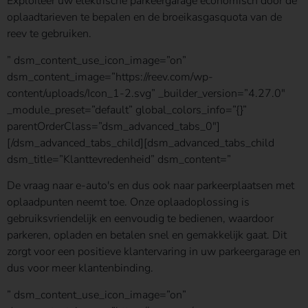
Exploiteer uw elektrische parkeergarage economisch door de
oplaadtarieven te bepalen en de broeikasgasquota van de
reev te gebruiken.
” dsm_content_use_icon_image=”on”
dsm_content_image=”https://reev.com/wp-
content/uploads/Icon_1-2.svg” _builder_version=”4.27.0″
_module_preset=”default” global_colors_info=”{}”
parentOrderClass=”dsm_advanced_tabs_0″]
[/dsm_advanced_tabs_child][dsm_advanced_tabs_child
dsm_title=”Klanttevredenheid” dsm_content=”
De vraag naar e-auto's en dus ook naar parkeerplaatsen met
oplaadpunten neemt toe. Onze oplaadoplossing is
gebruiksvriendelijk en eenvoudig te bedienen, waardoor
parkeren, opladen en betalen snel en gemakkelijk gaat. Dit
zorgt voor een positieve klantervaring in uw parkeergarage en
dus voor meer klantenbinding.
” dsm_content_use_icon_image=”on”