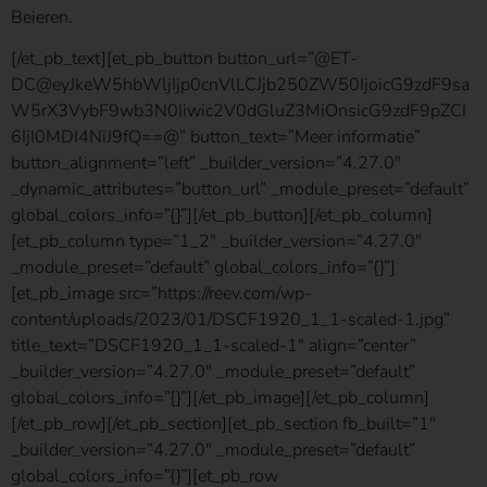
Beieren.
[/et_pb_text][et_pb_button button_url=”@ET-
DC@eyJkeW5hbWljIjp0cnVlLCJjb250ZW50IjoicG9zdF9sa
W5rX3VybF9wb3N0Iiwic2V0dGluZ3MiOnsicG9zdF9pZCI
6IjI0MDI4NiJ9fQ==@” button_text=”Meer informatie”
button_alignment=”left” _builder_version=”4.27.0″
_dynamic_attributes=”button_url” _module_preset=”default”
global_colors_info=”{}”][/et_pb_button][/et_pb_column]
[et_pb_column type=”1_2″ _builder_version=”4.27.0″
_module_preset=”default” global_colors_info=”{}”]
[et_pb_image src=”https://reev.com/wp-
content/uploads/2023/01/DSCF1920_1_1-scaled-1.jpg”
title_text=”DSCF1920_1_1-scaled-1″ align=”center”
_builder_version=”4.27.0″ _module_preset=”default”
global_colors_info=”{}”][/et_pb_image][/et_pb_column]
[/et_pb_row][/et_pb_section][et_pb_section fb_built=”1″
_builder_version=”4.27.0″ _module_preset=”default”
global_colors_info=”{}”][et_pb_row