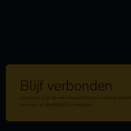
Blijf verbonden
Abonneer u op de reev-nieuwsbrief en ontvang regelm
over reev en de eMobility-industrie.