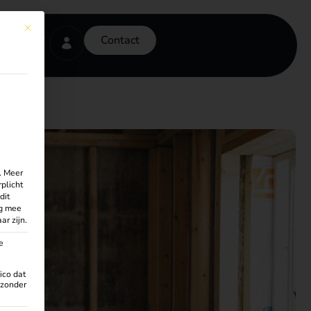
This button closes the dialog. Its functionality is identical to the Alleen es
Contact
.
Meer
rplicht
dit
ng mee
ar zijn.
e
ico dat
 zonder