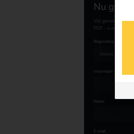
Nu grati
Vul gewoon het for
PDF - u ontvangt d
Begroeting
*
Voornaam
*
Naam
*
E-mail
*