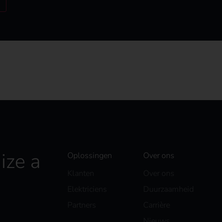
ize a
Oplossingen
Over ons
Klanten
Over ons
Elektriciens
Duurzaamheid
Partners
Carrière
Nieuws