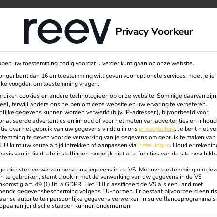
nis
Over ons
Privacy Voorkeur
ben uw toestemming nodig voordat u verder kunt gaan op onze website.
jonger bent dan 16 en toestemming wilt geven voor optionele services, moet je je
ijke voogden om toestemming vragen.
ennis
ruiken cookies en andere technologieën op onze website. Sommige daarvan zijn
eel, terwijl andere ons helpen om deze website en uw ervaring te verbeteren.
lijke gegevens kunnen worden verwerkt (bijv. IP-adressen), bijvoorbeeld voor
naliseerde advertenties en inhoud of voor het meten van advertenties en inhoud
energie-
tie over het gebruik van uw gegevens vindt u in ons
privacybeleid
.
Je bent niet ve
stemming te geven voor de verwerking van je gegevens om gebruik te maken van 
.
U kunt uw keuze altijd intrekken of aanpassen via
Instellingen
.
Houd er rekeni
basis van individuele instellingen mogelijk niet alle functies van de site beschikba
tructuur
e diensten verwerken persoonsgegevens in de VS. Met uw toestemming om dez
n te gebruiken, stemt u ook in met de verwerking van uw gegevens in de VS
komstig art. 49 (1) lit. a GDPR. Het EHJ classificeert de VS als een land met
oende gegevensbescherming volgens EU-normen. Er bestaat bijvoorbeeld een ris
adpunt. Voor bedrijven,
aanse autoriteiten persoonlijke gegevens verwerken in surveillanceprogramma's
ropeanen juridische stappen kunnen ondernemen.
is het essentieel om