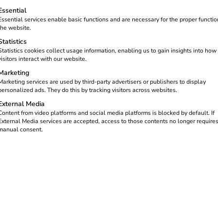
ceren en systemen met elkaar te
nder volgt een lijst met servicegroepen waarvoor toestemming
Essential
Essential services enable basic functions and are necessary for the proper functio
the website.
he vakbedrijven
op aan.
De gids
Statistics
eldere aanbevelingen en praktische
Statistics cookies collect usage information, enabling us to gain insights into how
 wil installeren,
maar ook
visitors interact with our website.
Marketing
Marketing services are used by third-party advertisers or publishers to display
personalized ads. They do this by tracking visitors across websites.
External Media
Content from video platforms and social media platforms is blocked by default. If
External Media services are accepted, access to those contents no longer require
manual consent.
technische vakbedrijven
 in de energietransitie – en de eisen nemen toe. Deze gids bied
jke kansen te benutten.