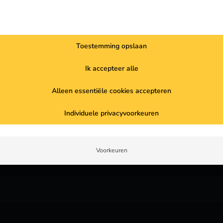
s downloaden
mulier in en download de reev-gids voor de elektrotechnische br
Toestemming opslaan
eze ook per e-mail.
Ik accepteer alle
Alleen essentiële cookies accepteren
Individuele privacyvoorkeuren
Voorkeuren