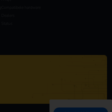
g
Compatibele hardware
Dealers
Status