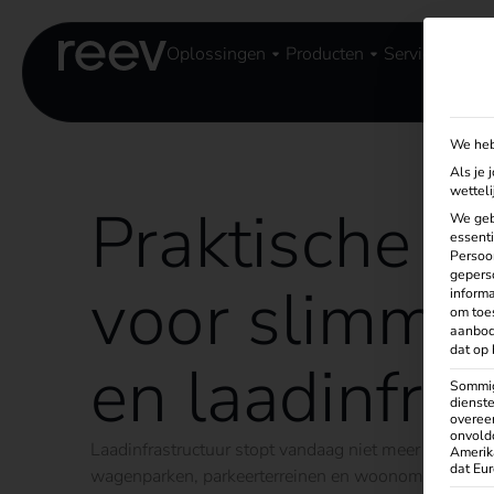
Oplossingen
Producten
Services
Ken
We heb
Als je 
wettel
Praktische k
We geb
essenti
Persoon
geperso
voor slimme 
informa
om toe
aanbod
dat op 
en laadinfras
Sommig
dienste
overeen
onvold
Laadinfrastructuur stopt vandaag niet meer bij het la
Amerik
dat Eu
wagenparken, parkeerterreinen en woonomgevingen 