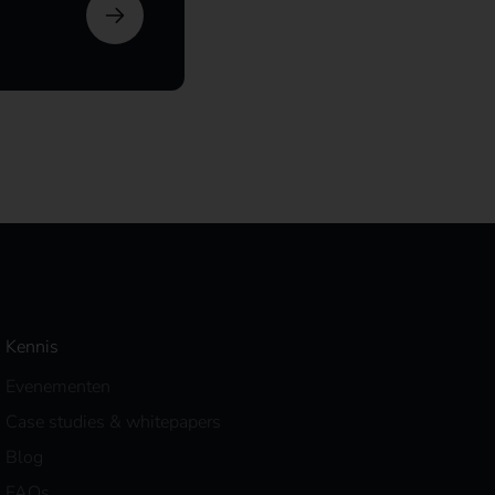
Kennis
Evenementen
Case studies & whitepapers
Blog
FAQs