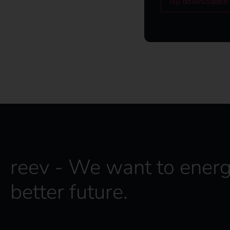
Nu downloaden
n
s
b
e
l
e
i
d
*
reev - We want to energ
better future.