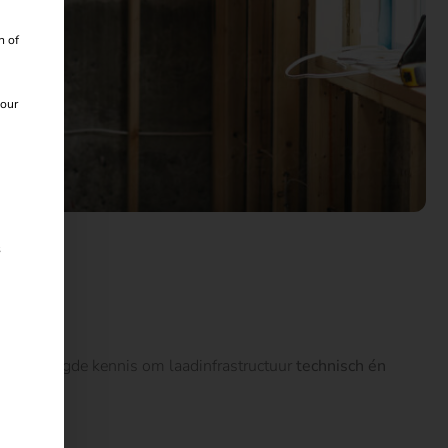
 kan worden gegeven. De eerste servicegroep is essentieel e
n of
 our
s
t de benodigde kennis om laadinfrastructuur
technisch én