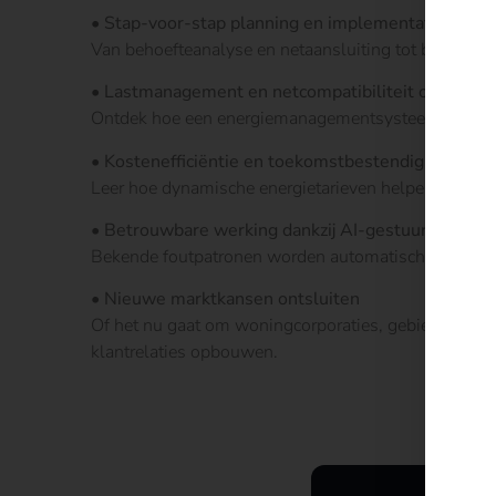
• Stap-voor-stap planning en implementatie
Van behoefteanalyse en netaansluiting tot beveiligin
• Lastmanagement en netcompatibiliteit onder con
Ontdek hoe een energiemanagementsysteem belasting
• Kostenefficiëntie en toekomstbestendigheid dank
Leer hoe dynamische energietarieven helpen om energ
• Betrouwbare werking dankzij AI-gestuurde foutd
Bekende foutpatronen worden automatisch herkend en
• Nieuwe marktkansen ontsluiten
Of het nu gaat om woningcorporaties, gebiedsontwik
klantrelaties opbouwen.