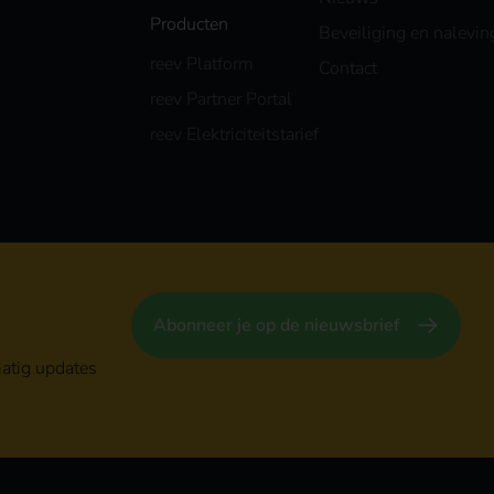
Producten
Beveiliging en nalevin
reev Platform
Contact
reev Partner Portal
reev Elektriciteitstarief
Abonneer je op de nieuwsbrief
atig updates