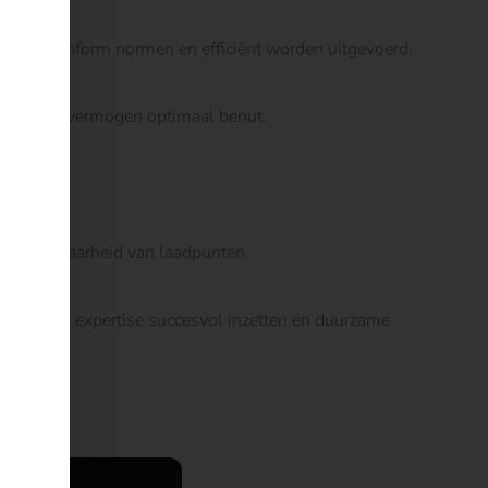
 veilig, conform normen en efficiënt worden uitgevoerd.
e aansluitvermogen optimaal benut.
rojecten.
 beschikbaarheid van laadpunten.
ijven hun expertise succesvol inzetten en duurzame