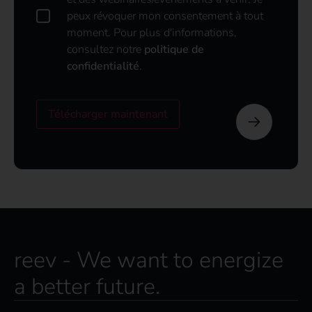
i
peux révoquer mon consentement à tout
t
moment. Pour plus d'informations,
i
q
consultez notre
politique de
u
confidentialité
.
e
d
e
Télécharger maintenant
d
o
n
n
é
e
s
*
reev - We want to energize
a better future.