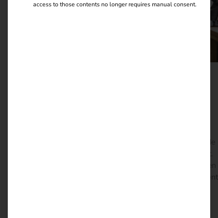
access to those contents no longer requires manual consent.
Des connaissances pratiques pour les
entreprises spécialisées en électricité
Les entreprises électriques spécialisées sont au cœur de
la transition énergétique – et les exigences augmentent.
Ce guide fournit le savoir-faire nécessaire pour mettre en
œuvre l’infrastructure de recharge de
manière compéten
sur le plan technique et numérique
et pour créer de
nouvelles opportunités commerciales.