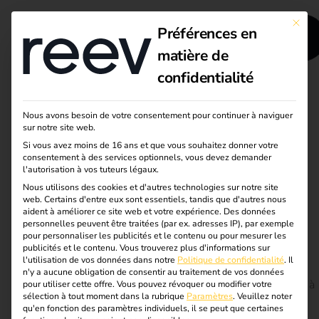
This bu
Préférences en
matière de
confidentialité
Savoir-faire pratique
Nous avons besoin de votre consentement pour continuer à naviguer
sur notre site web.
pour une
Si vous avez moins de 16 ans et que vous souhaitez donner votre
consentement à des services optionnels, vous devez demander
infrastructure
l'autorisation à vos tuteurs légaux.
Nous utilisons des cookies et d'autres technologies sur notre site
web. Certains d'entre eux sont essentiels, tandis que d'autres nous
énergétique et de
aident à améliorer ce site web et votre expérience.
Des données
personnelles peuvent être traitées (par ex. adresses IP), par exemple
recharge intelligente
pour personnaliser les publicités et le contenu ou pour mesurer les
publicités et le contenu.
Vous trouverez plus d'informations sur
l'utilisation de vos données dans notre
Politique de confidentialité
.
Il
n'y a aucune obligation de consentir au traitement de vos données
Aujourd’hui, l’infrastructure de recharge ne s’arrête pas à
pour utiliser cette offre.
Vous pouvez révoquer ou modifier votre
sélection à tout moment dans la rubrique
Paramètres
.
Veuillez noter
la borne de recharge. Pour les entreprises, les parcs de
qu'en fonction des paramètres individuels, il se peut que certaines