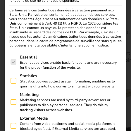
véhicules, les aires de stationnement ou les quartiers
fonctions du site ne soient pas disponibles.
résidentiels, les flux d’énergie doivent être gérés de
Certains services traitent des données à caractère personnel aux
manière intelligente, les charges équilibrées et les
États-Unis. Par votre consentement à l'utilisation de ces services,
vous consentez également au traitement de vos données aux États-
systèmes mis en réseau.
Unis conformément à l'art. 49 (1) lit. a RGPD. La CJCE considère les
États-Unis comme un pays où la protection des données est
C’est là qu’intervient le
guide
reev
pour les électriciens
.
insuffisante au regard des normes de l'UE. Par exemple, il existe un
risque que les autorités américaines traitent des données à caractère
offre un contexte technique compréhensible, des
personnel dans le cadre de programmes de surveillance sans que les
Européens aient la possibilité d'intenter une action en justice.
recommandations d’action claires et des conseils
pratiques – pour tous ceux qui ne
veulent
pas seulement
La liste suivante énumère les groupes de services pour l
Essential
installer une infrastructure de recharge, mais
la concevoir
Essential services enable basic functions and are necessary
pour l’avenir
.
for the proper function of the website.
Statistics
Télécharger maintenant
Statistics cookies collect usage information, enabling us to
gain insights into how our visitors interact with our website.
Marketing
Marketing services are used by third-party advertisers or
publishers to display personalized ads. They do this by
tracking visitors across websites.
External Media
Content from video platforms and social media platforms is
blocked by default. If External Media services are accepted,