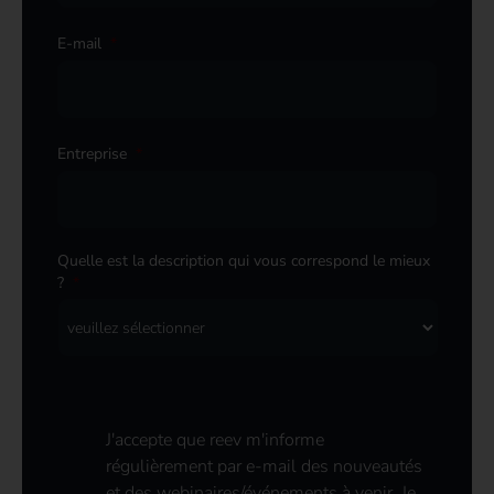
E-mail
*
Entreprise
*
Quelle est la description qui vous correspond le mieux
?
*
P
J'accepte que reev m'informe
o
régulièrement par e-mail des nouveautés
l
et des webinaires/événements à venir. Je