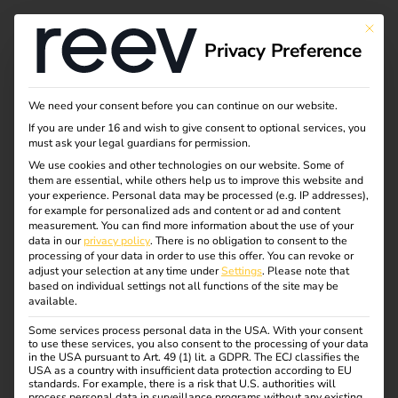
This bu
Privacy Preference
Elektrofahrzeuge
We need your consent before you can continue on our website.
If you are under 16 and wish to give consent to optional services, you
sicher laden (1/2):
must ask your legal guardians for permission.
We use cookies and other technologies on our website. Some of
them are essential, while others help us to improve this website and
Hardwaresicherheit
your experience.
Personal data may be processed (e.g. IP addresses),
for example for personalized ads and content or ad and content
measurement.
You can find more information about the use of your
data in our
privacy policy
.
There is no obligation to consent to the
Sichere Ladeinfrastruktur ist eine zentrale Voraussetzung
processing of your data in order to use this offer.
You can revoke or
für den weiteren Ausbau der Elektromobilität. Neben
adjust your selection at any time under
Settings
.
Please note that
based on individual settings not all functions of the site may be
regulatorischen Anforderungen kommt es vor allem auf
available.
eine fachgerechte Planung, Installation und Wartung der
Hardware an.
Some services process personal data in the USA. With your consent
to use these services, you also consent to the processing of your data
in the USA pursuant to Art. 49 (1) lit. a GDPR. The ECJ classifies the
USA as a country with insufficient data protection according to EU
standards. For example, there is a risk that U.S. authorities will
process personal data in surveillance programs without any existing