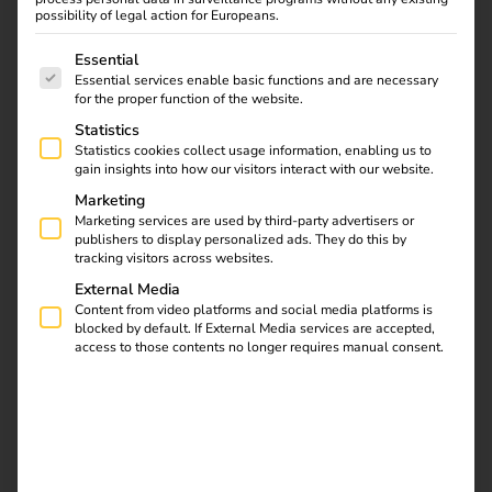
possibility of legal action for Europeans.
Der Zugang zu betriebssicheren und zuverlässigen
The following is a list of service groups for which consent
Essential
Lademöglichkeiten ist eine wesentliche
Essential services enable basic functions and are necessary
for the proper function of the website.
Grundvoraussetzung für den kontinuierlichen Ausbau der
Elektromobilität. Aus diesem Grund gibt es in
Statistics
Statistics cookies collect usage information, enabling us to
Deutschland seit 2016 die Ladesäulenverordnung (LSV).
gain insights into how our visitors interact with our website.
Sie legt bundesweit verbindlich fest, welche
Marketing
Mindestanforderungen an die technische Sicherheit von
Marketing services are used by third-party advertisers or
Ladeinfrastruktur für Elektrofahrzeuge eingehalten werden
publishers to display personalized ads. They do this by
müssen.
tracking visitors across websites.
External Media
Als Betreiber sollte man sich beim Aufbau und Betrieb
Content from video platforms and social media platforms is
einer Ladestation sorgfältig mit dem Thema
blocked by default. If External Media services are accepted,
access to those contents no longer requires manual consent.
Hardwaresicherheit auseinandersetzen. Nachfolgend
finden Sie zentrale Aspekte für einen sicheren Ladebetrieb.
Planung und Vorbereitung
Bereits in der Planungsphase empfiehlt es sich, großen