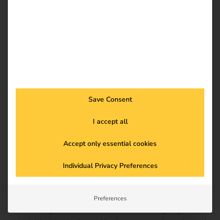
zu installieren. Vorab sollte geprüft werden, ob die
vorhandene elektrische Infrastruktur dafür geeignet ist.
Zwar ist es grundsätzlich möglich, Elektrofahrzeuge über
eine herkömmliche Haushaltssteckdose zu laden. Aus
Sicherheitsgründen ist davon jedoch abzuraten, da diese
Steckdosen nicht für eine dauerhaft hohe
Leistungsaufnahme ausgelegt sind. Es besteht die Gefahr
von Überhitzung oder im schlimmsten Fall eines Brandes.
Save Consent
Langfristig empfiehlt sich daher auch im privaten Bereich
die Installation einer Wallbox mit moderner Sicherungs-
I accept all
und Kommunikationstechnik. Diese ist für hohe
Dauerlasten konzipiert und ermöglicht zudem deutlich
Accept only essential cookies
schnellere Ladevorgänge.
Individual Privacy Preferences
Sicherheit des Stromnetzes: Lade-
und Lastmanagement
Preferences
Mit der steigenden Anzahl an Elektrofahrzeugen gewinnt