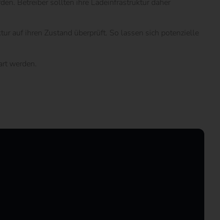
n. Betreiber sollten ihre Ladeinfrastruktur daher
r auf ihren Zustand überprüft. So lassen sich potenzielle
art werden.