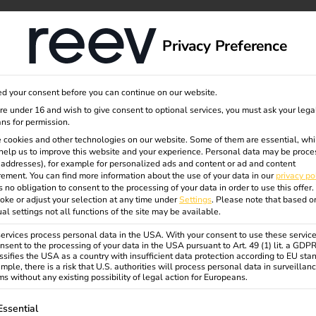
dge
About us
Privacy Preference
d your consent before you can continue on our website.
uge
are under 16 and wish to give consent to optional services, you must ask your lega
ns for permission.
 cookies and other technologies on our website. Some of them are essential, whi
help us to improve this website and your experience.
Personal data may be proce
/2):
P addresses), for example for personalized ads and content or ad and content
ement.
You can find more information about the use of your data in our
privacy po
s no obligation to consent to the processing of your data in order to use this offer.
oke or adjust your selection at any time under
Settings
.
Please note that based o
rheit
ual settings not all functions of the site may be available.
rvices process personal data in the USA. With your consent to use these service
nsent to the processing of your data in the USA pursuant to Art. 49 (1) lit. a GDP
ssifies the USA as a country with insufficient data protection according to EU sta
ür den weiteren Ausbau der
mple, there is a risk that U.S. authorities will process personal data in surveillan
s without any existing possibility of legal action for Europeans.
mt es vor allem auf eine
re an.
ollowing is a list of service groups for which consent can be gi
Essential