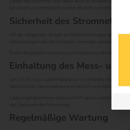
Langfristig empfiehlt sich daher auch im privaten Bereich 
konzipiert und ermöglicht zudem deutlich schnellere Ladev
Sicherheit des Stromnetze
Mit der steigenden Anzahl an Elektrofahrzeugen gewinnt e
Überlastungen des Stromnetzes vermieden werden.
Durch die gezielte Steuerung und Verteilung der verfügbare
Einhaltung des Mess- und E
Seit 2019 muss Ladeinfrastruktur für eMobility die Anforde
tatsächlichen Stromverbrauch einheitlich und rechtlich verbi
Ladevorgänge können dadurch kWh-genau nachvollzogen und 
das Vertrauen der FahrerInnen.
Regelmäßige Wartung