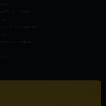
vents
ase Studies & Whitepapers
log
eev Legal & Compliance
AQs
ompatible Hardware
ealers
tatus