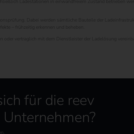
ießlich Ladestationen in einwandfreiem Zustand betrieben werde
sprüfung. Dabei werden sämtliche Bauteile der Ladeinfrastruktu
fekte – frühzeitig erkennen und beheben.
n oder vertraglich mit dem Dienstleister der Ladelösung vereinb
sich für die reev
r Unternehmen?
en.