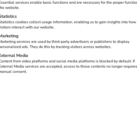
Essential services enable basic functions and are necessary for the proper functio
the website.
Statistics
Statistics cookies collect usage information, enabling us to gain insights into how
visitors interact with our website.
Marketing
Marketing services are used by third-party advertisers or publishers to display
personalized ads. They do this by tracking visitors across websites.
External Media
ichkeiten ist eine wesentliche Grundvoraussetzung für den kon
Content from video platforms and social media platforms is blocked by default. If
rdnung (LSV). Sie legt bundesweit verbindlich fest, welche Min
External Media services are accepted, access to those contents no longer require
manual consent.
 müssen.
er Ladestation sorgfältig mit dem Thema Hardwaresicherheit aus
t auf die Sicherheit der Ladeinfrastruktur zu legen. Inbetriebn
geführt werden, um einen sicheren und normgerechten Betrieb zu 