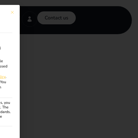
This button closes the dialog. Its functionality is identical to the Accept onl
Contact us
l
le
ssed
licy
.
You
n
s, you
R. The
ndards.
ce
ven. The first service group is essential and cannot be unchecke