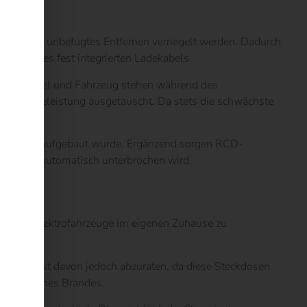
tahl und unbefugtes Entfernen verriegelt werden. Dadurch
dung eines fest integrierten Ladekabels.
x, Ladekabel und Fahrzeug stehen während des
chen Ladeleistung ausgetauscht. Da stets die schwächste
fehlerfrei aufgebaut wurde. Ergänzend sorgen RCD-
 Defekten automatisch unterbrochen wird.
genutzte Elektrofahrzeuge im eigenen Zuhause zu
gründen ist davon jedoch abzuraten, da diese Steckdosen
en Fall eines Brandes.