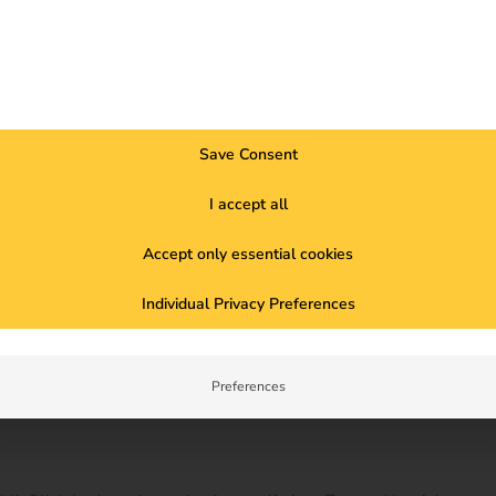
die Installation einer Wallbox mit moderner Sicherungs- und Kom
orgänge.
s: Lade- und Lastmanagement
in intelligentes Lade- und Lastmanagement zunehmend an Bedeu
Save Consent
n Leistung zwischen Netzanschluss und Ladestationen werden Last
I accept all
ichrechts
Accept only essential cookies
rungen des deutschen Mess- und Eichrechts erfüllen. Die in Lade
Individual Privacy Preferences
ndlich erfassen.
verbrauchsabhängig abgerechnet werden. Das Eichrecht stellt 
Preferences