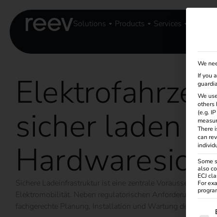
Solutions
Products
Services
Knowle
We nee
Elektrofahrze
If you 
guardia
We use
others 
sicher laden (1
(e.g. I
measur
There i
can rev
Hardwaresiche
individ
Some se
also co
ECJ cla
Sichere Ladeinfrastruktur ist eine zentrale Voraussetzung f
For exa
program
Elektromobilität. Neben regulatorischen Anforderungen kom
fachgerechte Planung, Installation und Wartung der Hardwa
The f