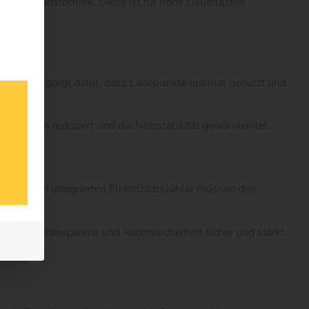
munikationstechnik. Diese ist für hohe Dauerlasten
tung. Es sorgt dafür, dass Ladepunkte optimal genutzt und
spitzen reduziert und die Netzstabilität gewährleistet.
stationen integrierten Elektrizitätszähler müssen den
somit Transparenz und Rechtssicherheit sicher und stärkt