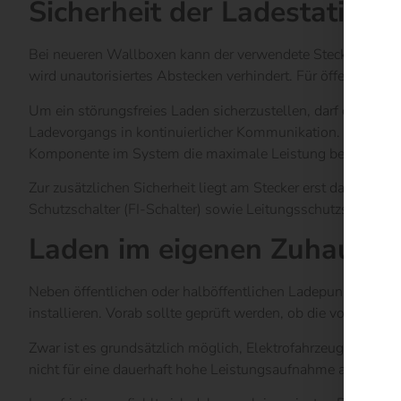
Sicherheit der Ladestation
Bei neueren Wallboxen kann der verwendete Stecker sowohl
wird unautorisiertes Abstecken verhindert. Für öffentliche
Um ein störungsfreies Laden sicherzustellen, darf die max
Ladevorgangs in kontinuierlicher Kommunikation. Dabei we
Komponente im System die maximale Leistung bestimmt, wir
Zur zusätzlichen Sicherheit liegt am Stecker erst dann Sp
Schutzschalter (FI-Schalter) sowie Leitungsschutzschalter 
Laden im eigenen Zuhause
Neben öffentlichen oder halböffentlichen Ladepunkten beste
installieren. Vorab sollte geprüft werden, ob die vorhandene 
Zwar ist es grundsätzlich möglich, Elektrofahrzeuge über 
nicht für eine dauerhaft hohe Leistungsaufnahme ausgelegt