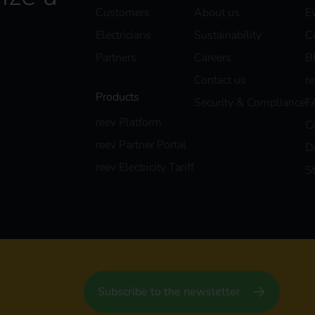
Customers
About us
E
Electricians
Sustainability
C
Partners
Careers
B
Contact us
r
Products
Security & Compliance
F
reev Platform
C
reev Partner Portal
D
reev Electricity Tariff
S
Subscribe to the newsletter