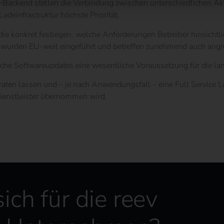
e-Backend stellen die Verbindung zwischen unterschiedlichen Ak
Ladeinfrastruktur höchste Priorität.
die konkret festlegen, welche Anforderungen Betreiber hinsicht
wurden EU-weit eingeführt und betreffen zunehmend auch angre
he Softwareupdates eine wesentliche Voraussetzung für die langf
eraten lassen und – je nach Anwendungsfall – eine Full Service L
 Dienstleister übernommen wird.
sich für die reev