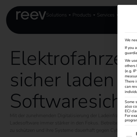
Solutions
Products
Services
Knowle
We nee
Elektrofahrze
If you 
guardia
We use
others 
sicher laden (2
(e.g. I
measur
There i
can rev
Softwaresicher
individ
Some se
also co
ECJ cla
Mit der zunehmenden Digitalisierung der Ladeinfrastruktur r
For exa
program
Ladesoftware immer stärker in den Fokus. Betreiber stehen
zu schützen und ihre Systeme dauerhaft gegen Cyberrisiken
The f