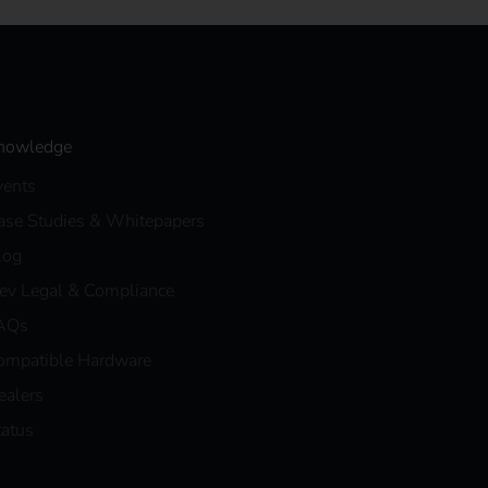
nowledge
vents
ase Studies & Whitepapers
log
eev Legal & Compliance
AQs
ompatible Hardware
ealers
tatus