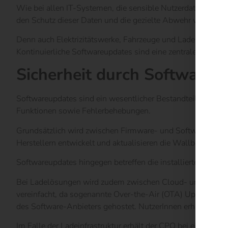
Wie bei allen IT-Systemen, die sensible Nutzerdaten verwa
den Schutz dieser Daten und die gezielte Abwehr von Cybera
Denn auch Elektrizitätswerke, Fahrzeuge und Ladestationen 
Kontinuierliche Softwareupdates sind eine zentrale Maßnah
Sicherheit durch Softwareu
Softwareupdates sind ein wesentlicher Bestandteil von Sich
Funktionen sowie Fehlerbehebungen.
Grundsätzlich wird zwischen Firmware- und Softwareupdate
Herstellern entwickelt und aktualisieren die Wallbox mit e
Softwareupdates hingegen betreffen die installierte Softwar
Bei Ladelösungen wird zudem zwischen Cloud- und On-Prem
vereinfacht, da sogenannte Over-the-Air (OTA) Updates mögl
des Software-Anbieters gehostet. NutzerInnen erhalten übe
Im Falle der Ladeinfrastruktur erhält der CPO bei einer Cl