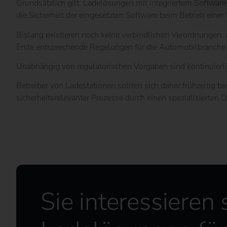
Grundsätzlich gilt: Ladelösungen mit integriertem Softwar
die Sicherheit der eingesetzten Software beim Betrieb einer 
Bislang existieren noch keine verbindlichen Verordnungen, 
Erste entsprechende Regelungen für die Automobilbranche 
Unabhängig von regulatorischen Vorgaben sind kontinuierlic
Betreiber von Ladestationen sollten sich daher frühzeitig b
sicherheitsrelevanter Prozesse durch einen spezialisierten
Sie interessieren 