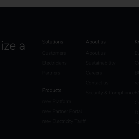
ize a
Solutions
About us
K
Customers
About us
E
Electricians
Sustainability
C
Partners
Careers
B
Contact us
r
Products
Security & Compliance
F
reev Platform
C
reev Partner Portal
D
reev Electricity Tariff
S