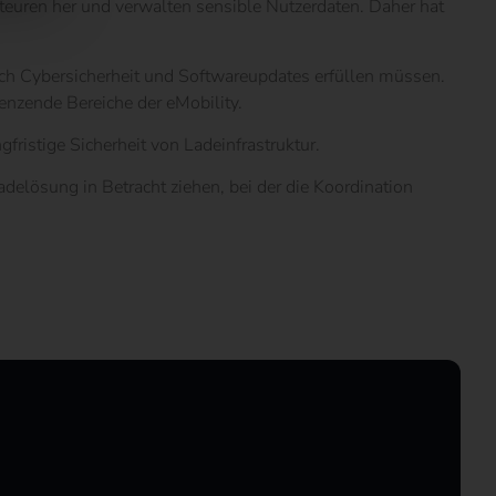
teuren her und verwalten sensible Nutzerdaten. Daher hat
lich Cybersicherheit und Softwareupdates erfüllen müssen.
nzende Bereiche der eMobility.
ristige Sicherheit von Ladeinfrastruktur.
adelösung in Betracht ziehen, bei der die Koordination