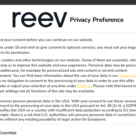
dge
About us
Privacy Preference
d your consent before you can continue on our website.
uge
are under 16 and wish to give consent to optional services, you must ask your lega
ns for permission.
 cookies and other technologies on our website. Some of them are essential, whi
help us to improve this website and your experience.
Personal data may be proce
/2):
P addresses), for example for personalized ads and content or ad and content
ement.
You can find more information about the use of your data in our
privacy po
s no obligation to consent to the processing of your data in order to use this offer.
oke or adjust your selection at any time under
Settings
.
Please note that based o
heit
ual settings not all functions of the site may be available.
rvices process personal data in the USA. With your consent to use these service
nsent to the processing of your data in the USA pursuant to Art. 49 (1) lit. a GDP
ssifies the USA as a country with insufficient data protection according to EU sta
ückt die Sicherheit von
mple, there is a risk that U.S. authorities will process personal data in surveillan
s without any existing possibility of legal action for Europeans.
 vor der Aufgabe, sensible Daten
 abzusichern.
ollowing is a list of service groups for which consent can be gi
Essential