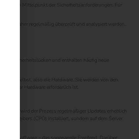
 Daten im Mittelpunkt der Sicherheitsanforderungen. Für
s sollte daher regelmäßig überprüft und analysiert werden.
tische Sicherheitslücken und enthalten häufig neue
tionen selbst, also die Hardware. Sie werden von den
stung der Hardware erforderlich ist.
ftware, wird der Prozess regelmäßiger Updates erheblich
des Betreibers (CPO) installiert, sondern auf dem Server
f auf die Software – das sogenannte Frontend. Darüber