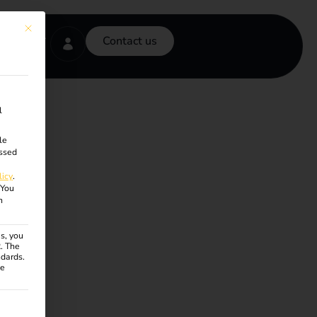
This button closes the dialog. Its functionality is identical to the Accept onl
Contact us
l
le
ssed
licy
.
You
n
s, you
R. The
ndards.
ce
ven. The first service group is essential and cannot be unchecke