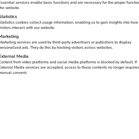
Essential services enable basic functions and are necessary for the proper functio
the website.
Statistics
Statistics cookies collect usage information, enabling us to gain insights into how
visitors interact with our website.
Marketing
Marketing services are used by third-party advertisers or publishers to display
personalized ads. They do this by tracking visitors across websites.
External Media
struktur. Je weiter sich Software-Lösungen in der eMobility etabl
Content from video platforms and social media platforms is blocked by default. If
man sich als Betreiber für eine Ladelösung mit integriertem Bac
External Media services are accepted, access to those contents no longer require
manual consent.
 die Sicherheit der Ladeinfrastruktur. Eine intelligente Softwar
orger, Betreiber der Ladestationen und NutzerInnen – miteinande
ukturprojekt.
e frühzeitige Beratung durch ExpertInnen. So können Anforderung
imal aufeinander abgestimmt werden.