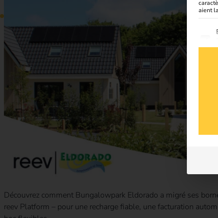
caract
aient l
La li
Découvrez comment Bungalowpark Eldorado a migré ses bornes
reev Platform – pour une recharge fiable, une facturation auto