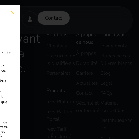
This button closes the dialog. Its functionality is identical to the Accepter
Contact
We want
Solutions
À propos
Connaissance
de nous
Client·e·s
Événements
ize a
rvices
À propos
Électricien·ne
Études de cas
uture.
·s qualifié·e·s
Durabilité
& livres blancs
eux
nce.
Partenaires
Carrière
Blog
ous
Actualités
Legal
Produits
r
Contact
FAQs
 la
reev Platform
t que
Sécurité et
Matériel
conformité
compatible
reev Partner
Portal
Distributeur·ric
e vos
tats-
e·s
reev Tarif
s de
d’Électricité
 à
Status