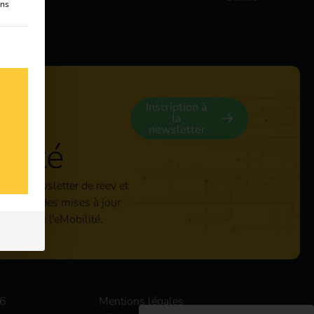
ens
 consentement peut être donné. Le premier groupe de services
n of
er
 our
Inscription à
la
newsletter
ecté
à la newsletter de reev et
ièrement des mises à jour
s
secteur de l'eMobilité.
6
Mentions légales