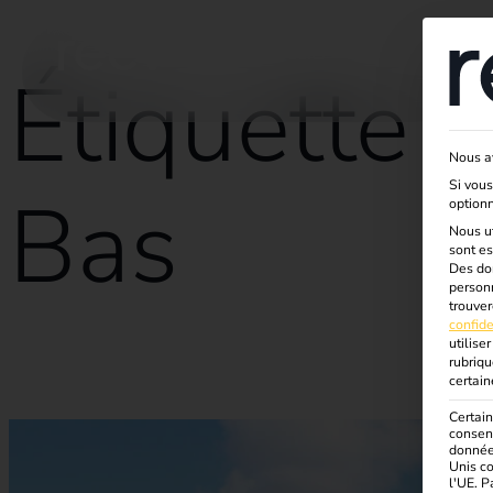
Solutions
Produits
Services
Connais
Étiquette :
Nous av
Si vou
Bas
optionn
Nous ut
sont es
Des don
personn
trouver
confide
utiliser
rubriq
Étude de cas Bungalowpark Eldorado
certain
Certain
consent
données
Unis c
l'UE. P