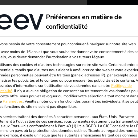
sance
À propos
Préférences en matière de
Pays-
confidentialité
reev - 
ons besoin de votre consentement pour continuer à naviguer sur notre site web.
to energ
s avez moins de 16 ans et que vous souhaitez donner votre consentement à des se
els, vous devez demander l'autorisation à vos tuteurs légaux.
better f
ilisons des cookies et d'autres technologies sur notre site web. Certains d'entre 
sentiels, tandis que d'autres nous aident à améliorer ce site web et votre expérie
nées personnelles peuvent être traitées (par ex. adresses IP), par exemple pour
aliser les publicités et le contenu ou pour mesurer les publicités et le contenu.
V
ez plus d'informations sur l'utilisation de vos données dans notre
Politique de
ntialité
.
Il n'y a aucune obligation de consentir au traitement de vos données pou
 cette offre.
Vous pouvez révoquer ou modifier votre sélection à tout moment dans
ue
Paramètres
.
Veuillez noter qu'en fonction des paramètres individuels, il se peu
es fonctions du site ne soient pas disponibles.
s services traitent des données à caractère personnel aux États-Unis. Par votre
ement à l'utilisation de ces services, vous consentez également au traitement d
 aux États-Unis conformément à l'art. 49 (1) lit. a RGPD. La CJCE considère les É
omme un pays où la protection des données est insuffisante au regard des norme
ar exemple, il existe un risque que les autorités américaines traitent des données