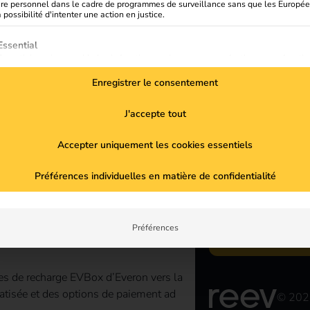
ère personnel dans le cadre de programmes de surveillance sans que les Europé
a possibilité d'intenter une action en justice.
ste suivante énumère les groupes de services pour lesquels un
Essential
Essential services enable basic functions and are necessary for the proper functio
the website.
Enregistrer le consentement
Statistics
Rest
Statistics cookies collect usage information, enabling us to gain insights into how
J'accepte tout
visitors interact with our website.
Marketing
conn
Accepter uniquement les cookies essentiels
Marketing services are used by third-party advertisers or publishers to display
personalized ads. They do this by tracking visitors across websites.
Préférences individuelles en matière de confidentialité
External Media
Abonnez-vous 
Content from video platforms and social media platforms is blocked by default. If
recevez régul
External Media services are accepted, access to those contents no longer require
sur reev et le 
manual consent.
Préférences
 de recharge EVBox d’Everon vers la
matisée et des options de paiement ad
© 202