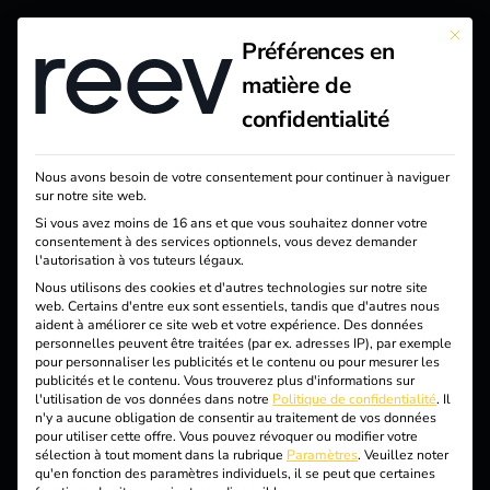
This bu
Préférences en
reev - We want to energize
matière de
a better future.
confidentialité
Solutions
Nous avons besoin de votre consentement pour continuer à naviguer
sur notre site web.
Client·e·s
Si vous avez moins de 16 ans et que vous souhaitez donner votre
consentement à des services optionnels, vous devez demander
Électricien·ne·s qualifié·e·s
l'autorisation à vos tuteurs légaux.
Partenaires
Nous utilisons des cookies et d'autres technologies sur notre site
web. Certains d'entre eux sont essentiels, tandis que d'autres nous
aident à améliorer ce site web et votre expérience.
Des données
Produits
personnelles peuvent être traitées (par ex. adresses IP), par exemple
pour personnaliser les publicités et le contenu ou pour mesurer les
publicités et le contenu.
Vous trouverez plus d'informations sur
Connaissance
l'utilisation de vos données dans notre
Politique de confidentialité
.
Il
n'y a aucune obligation de consentir au traitement de vos données
pour utiliser cette offre.
Vous pouvez révoquer ou modifier votre
À propos de nous
sélection à tout moment dans la rubrique
Paramètres
.
Veuillez noter
qu'en fonction des paramètres individuels, il se peut que certaines