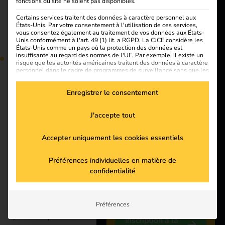
fonctions du site ne soient pas disponibles.
Connaissance
Certains services traitent des données à caractère personnel aux
reev
États-Unis. Par votre consentement à l'utilisation de ces services,
vous consentez également au traitement de vos données aux États-
À propos de nous
Unis conformément à l'art. 49 (1) lit. a RGPD. La CJCE considère les
États-Unis comme un pays où la protection des données est
insuffisante au regard des normes de l'UE. Par exemple, il existe un
risque que les autorités américaines traitent des données à caractère
personnel dans le cadre de programmes de surveillance sans que les
Européens aient la possibilité d'intenter une action en justice.
Enregistrer le consentement
La liste suivante énumère les groupes de services pour l
Payer aussi facilement
Rester
Essential
qu’au café : découvrez
Essential services enable basic functions and are necessary
J'accepte tout
for the proper function of the website.
le terminal de
connecté
Statistics
paiement reev, la
Accepter uniquement les cookies essentiels
Statistics cookies collect usage information, enabling us to
solution transparente
gain insights into how our visitors interact with our website.
Abonnez-vous à la
pour payer facilement
Préférences individuelles en matière de
Marketing
newsletter de reev et
aux bornes de
confidentialité
Marketing services are used by third-party advertisers or
recevez régulièrement des
recharge. Il répond aux
publishers to display personalized ads. They do this by
tracking visitors across websites.
mises à jour sur reev et le
nouvelles exigences
secteur de l'eMobilité.
External Media
AFIR pour la recharge
Préférences
Content from video platforms and social media platforms is
spontanée par carte de
Inscription à la
blocked by default. If External Media services are accepted,