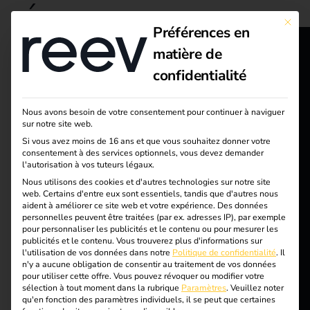
Étique
This bu
Préférences en
tte :
matière de
reev - We
confidentialité
Europ
want to
Nous avons besoin de votre consentement pour continuer à naviguer
e
energize a
sur notre site web.
Si vous avez moins de 16 ans et que vous souhaitez donner votre
better future.
consentement à des services optionnels, vous devez demander
l'autorisation à vos tuteurs légaux.
Chargement
Nous utilisons des cookies et d'autres technologies sur notre site
Solutions
web. Certains d'entre eux sont essentiels, tandis que d'autres nous
aident à améliorer ce site web et votre expérience.
Des données
Client·e·s
personnelles peuvent être traitées (par ex. adresses IP), par exemple
intelligent, paiement
pour personnaliser les publicités et le contenu ou pour mesurer les
Électricien·ne·s qualifié·e·s
publicités et le contenu.
Vous trouverez plus d'informations sur
l'utilisation de vos données dans notre
Politique de confidentialité
.
Il
Partenaires
simple : avec le
n'y a aucune obligation de consentir au traitement de vos données
pour utiliser cette offre.
Vous pouvez révoquer ou modifier votre
Produits
sélection à tout moment dans la rubrique
Paramètres
.
Veuillez noter
terminal de paiement
qu'en fonction des paramètres individuels, il se peut que certaines