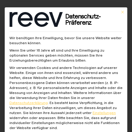
In welchem Land
This bu
Datenschutz-
Präferenz
befindet sich Ihr
Ladeprojekt?
Wir benötigen Ihre Einwilligung, bevor Sie unsere Website weiter
besuchen können.
Wenn Sie unter 16 Jahre alt sind und Ihre Einwilligung zu
optionalen Services geben möchten, müssen Sie Ihre
Erziehungsberechtigten um Erlaubnis bitten.
Deutschland
Wir verwenden Cookies und andere Technologien auf unserer
Website. Einige von ihnen sind essenziell, während andere uns
helfen, diese Website und Ihre Erfahrung zu verbessern.
Personenbezogene Daten können verarbeitet werden (z. B. IP-
Adressen), z. B. für personalisierte Anzeigen und Inhalte oder die
Nächster Schritt
Messung von Anzeigen und Inhalten.
Weitere Informationen über
die Verwendung Ihrer Daten finden Sie in unserer
Datenschutzerklärung
.
Es besteht keine Verpflichtung, in die
Verarbeitung Ihrer Daten einzuwilligen, um dieses Angebot zu
nutzen.
Sie können Ihre Auswahl jederzeit unter
Einstellungen
widerrufen oder anpassen.
Bitte beachten Sie, dass aufgrund
individueller Einstellungen möglicherweise nicht alle Funktionen
der Website verfügbar sind.