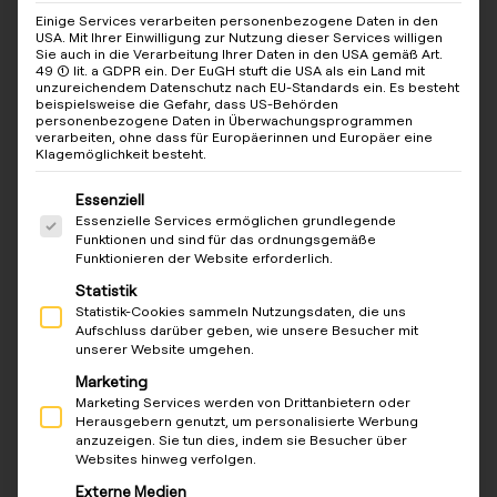
Einige Services verarbeiten personenbezogene Daten in den
USA. Mit Ihrer Einwilligung zur Nutzung dieser Services willigen
Sie auch in die Verarbeitung Ihrer Daten in den USA gemäß Art.
49 (1) lit. a GDPR ein. Der EuGH stuft die USA als ein Land mit
unzureichendem Datenschutz nach EU-Standards ein. Es besteht
beispielsweise die Gefahr, dass US-Behörden
personenbezogene Daten in Überwachungsprogrammen
verarbeiten, ohne dass für Europäerinnen und Europäer eine
Klagemöglichkeit besteht.
Es folgt eine Liste der Service-Gruppen, für die eine Ein
Essenziell
Essenzielle Services ermöglichen grundlegende
Funktionen und sind für das ordnungsgemäße
Funktionieren der Website erforderlich.
Statistik
Statistik-Cookies sammeln Nutzungsdaten, die uns
Aufschluss darüber geben, wie unsere Besucher mit
unserer Website umgehen.
Marketing
Marketing Services werden von Drittanbietern oder
Herausgebern genutzt, um personalisierte Werbung
anzuzeigen. Sie tun dies, indem sie Besucher über
Websites hinweg verfolgen.
Externe Medien