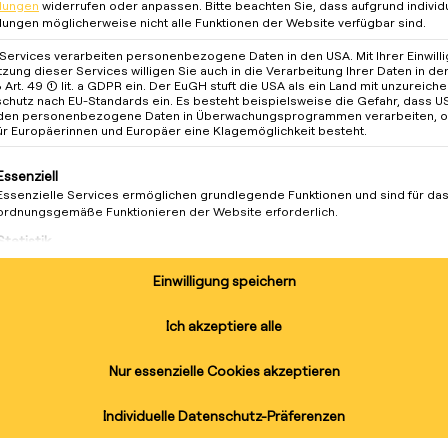
llungen
widerrufen oder anpassen.
Bitte beachten Sie, dass aufgrund individ
llungen möglicherweise nicht alle Funktionen der Website verfügbar sind.
 Services verarbeiten personenbezogene Daten in den USA. Mit Ihrer Einwill
tzung dieser Services willigen Sie auch in die Verarbeitung Ihrer Daten in d
Art. 49 (1) lit. a GDPR ein. Der EuGH stuft die USA als ein Land mit unzureic
chutz nach EU-Standards ein. Es besteht beispielsweise die Gefahr, dass U
den personenbezogene Daten in Überwachungsprogrammen verarbeiten, 
ür Europäerinnen und Europäer eine Klagemöglichkeit besteht.
lgt eine Liste der Service-Gruppen, für die eine Einwilligung 
Essenziell
Essenzielle Services ermöglichen grundlegende Funktionen und sind für da
ordnungsgemäße Funktionieren der Website erforderlich.
Statistik
Statistik-Cookies sammeln Nutzungsdaten, die uns Aufschluss darüber gebe
unsere Besucher mit unserer Website umgehen.
Einwilligung speichern
Marketing
Ver
Marketing Services werden von Drittanbietern oder Herausgebern genutzt, 
Ich akzeptiere alle
ektromobilität im ländlichen Raum zu
personalisierte Werbung anzuzeigen. Sie tun dies, indem sie Besucher über
r errichtet das Unternehmen
Websites hinweg verfolgen.
blei
Nur essenzielle Cookies akzeptieren
 wie reev Ladelösungen bequemes
Externe Medien
ern. Seien Sie Teil der Vision: 100% Bio
Inhalte von Videoplattformen und Social-Media-Plattformen werden
Individuelle Datenschutz-Präferenzen
Abonnieren S
standardmäßig blockiert. Wenn externe Services akzeptiert werden, ist für d
t der Natur und dem Menschen. Kommen
Zugriff auf diese Inhalte keine manuelle Einwilligung mehr erforderlich.
und erhalten