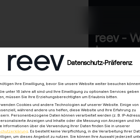
en
Über uns
reev - 
to energ
better f
Datenschutz-Präferenz
khof
nötigen Ihre Einwilligung, bevor Sie unsere Website weiter besuchen können
ie unter 16 Jahre alt sind und Ihre Einwilligung zu optionalen Services geben
n, müssen Sie Ihre Erziehungsberechtigten um Erlaubnis bitten.
rwenden Cookies und andere Technologien auf unserer Website. Einige von 
ssenziell, während andere uns helfen, diese Website und Ihre Erfahrung zu
sern.
Personenbezogene Daten können verarbeitet werden (z. B. IP-Adresse
 personalisierte Anzeigen und Inhalte oder die Messung von Anzeigen und Inh
e Informationen über die Verwendung Ihrer Daten finden Sie in unserer
chutzerklärung
.
Es besteht keine Verpflichtung, in die Verarbeitung Ihrer Da
illigen, um dieses Angebot zu nutzen.
Sie können Ihre Auswahl jederzeit unt