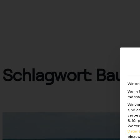
Lösungen
Produkte
Services
Wiss
Schlagwort:
Bauc
Wir be
Wenn S
möchte
Case Study – Bauckhof
Wir ve
sind e
verbes
B. für
Weiter
Datens
einzuw