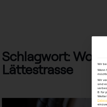
Lösungen
Produkte
Services
Wiss
Schlagwort:
Wohn
Lättestrasse
Wir be
Wenn S
möchte
Wir ve
sind e
Case Study – Wohnobjekt Lättenstrasse
verbes
B. für
Weiter
Datens
einzuw