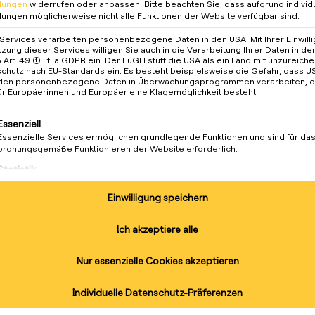
llungen
widerrufen oder anpassen.
Bitte beachten Sie, dass aufgrund individ
llungen möglicherweise nicht alle Funktionen der Website verfügbar sind.
 Services verarbeiten personenbezogene Daten in den USA. Mit Ihrer Einwill
tzung dieser Services willigen Sie auch in die Verarbeitung Ihrer Daten in d
Art. 49 (1) lit. a GDPR ein. Der EuGH stuft die USA als ein Land mit unzureic
chutz nach EU-Standards ein. Es besteht beispielsweise die Gefahr, dass U
den personenbezogene Daten in Überwachungsprogrammen verarbeiten, 
ür Europäerinnen und Europäer eine Klagemöglichkeit besteht.
lgt eine Liste der Service-Gruppen, für die eine Einwilligung 
Essenziell
Essenzielle Services ermöglichen grundlegende Funktionen und sind für da
ordnungsgemäße Funktionieren der Website erforderlich.
Statistik
Statistik-Cookies sammeln Nutzungsdaten, die uns Aufschluss darüber gebe
unsere Besucher mit unserer Website umgehen.
Einwilligung speichern
Marketing
Ver
Marketing Services werden von Drittanbietern oder Herausgebern genutzt, 
Ich akzeptiere alle
personalisierte Werbung anzuzeigen. Sie tun dies, indem sie Besucher über
Websites hinweg verfolgen.
blei
Nur essenzielle Cookies akzeptieren
ängige Mobilität der BewohnerInnen
Externe Medien
Inhalte von Videoplattformen und Social-Media-Plattformen werden
Ladelösungen für die eigene Immobilie
Individuelle Datenschutz-Präferenzen
Abonnieren S
standardmäßig blockiert. Wenn externe Services akzeptiert werden, ist für d
ve für den Aufbau der wohneigenen
Zugriff auf diese Inhalte keine manuelle Einwilligung mehr erforderlich.
und erhalten