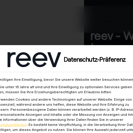
en
Über uns
reev - 
to energ
better f
Datenschutz-Präferenz
objekt
nötigen Ihre Einwilligung, bevor Sie unsere Website weiter besuchen können
ie unter 16 Jahre alt sind und Ihre Einwilligung zu optionalen Services geben
n, müssen Sie Ihre Erziehungsberechtigten um Erlaubnis bitten.
rwenden Cookies und andere Technologien auf unserer Website. Einige von 
ssenziell, während andere uns helfen, diese Website und Ihre Erfahrung zu
sern.
Personenbezogene Daten können verarbeitet werden (z. B. IP-Adresse
 personalisierte Anzeigen und Inhalte oder die Messung von Anzeigen und Inh
e Informationen über die Verwendung Ihrer Daten finden Sie in unserer
chutzerklärung
.
Es besteht keine Verpflichtung, in die Verarbeitung Ihrer Da
illigen, um dieses Angebot zu nutzen.
Sie können Ihre Auswahl jederzeit unt