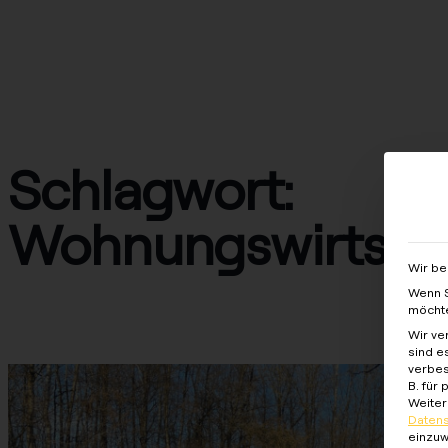
Lösungen
Produkte
Services
Wiss
Schlagwort:
Wohnungswirtsch
Wir be
Wenn S
möchte
Case Study – BTU Beteiligungs GmbH
Wir ve
sind e
verbes
B. für
Weiter
Datens
einzuw