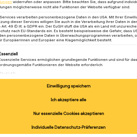
llungen
widerrufen oder anpassen.
Bitte beachten Sie, dass aufgrund individ
llungen möglicherweise nicht alle Funktionen der Website verfügbar sind.
 Services verarbeiten personenbezogene Daten in den USA. Mit Ihrer Einwill
tzung dieser Services willigen Sie auch in die Verarbeitung Ihrer Daten in d
Art. 49 (1) lit. a GDPR ein. Der EuGH stuft die USA als ein Land mit unzureic
chutz nach EU-Standards ein. Es besteht beispielsweise die Gefahr, dass U
den personenbezogene Daten in Überwachungsprogrammen verarbeiten, 
ür Europäerinnen und Europäer eine Klagemöglichkeit besteht.
lgt eine Liste der Service-Gruppen, für die eine Einwilligung 
Essenziell
Essenzielle Services ermöglichen grundlegende Funktionen und sind für da
ordnungsgemäße Funktionieren der Website erforderlich.
Statistik
Statistik-Cookies sammeln Nutzungsdaten, die uns Aufschluss darüber gebe
unsere Besucher mit unserer Website umgehen.
Einwilligung speichern
Marketing
Ver
Marketing Services werden von Drittanbietern oder Herausgebern genutzt, 
Ich akzeptiere alle
personalisierte Werbung anzuzeigen. Sie tun dies, indem sie Besucher über
Websites hinweg verfolgen.
blei
Nur essenzielle Cookies akzeptieren
Externe Medien
Inhalte von Videoplattformen und Social-Media-Plattformen werden
Individuelle Datenschutz-Präferenzen
Abonnieren S
standardmäßig blockiert. Wenn externe Services akzeptiert werden, ist für d
bilität und Nachhaltigkeit. Die
Zugriff auf diese Inhalte keine manuelle Einwilligung mehr erforderlich.
und erhalten