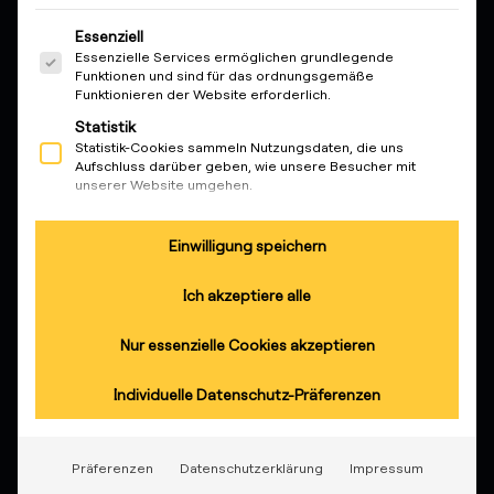
reev - We want to energize a
Es folgt eine Liste der Service-Gruppen, für die eine Ein
better future.
Essenziell
Essenzielle Services ermöglichen grundlegende
Funktionen und sind für das ordnungsgemäße
Lösungen
Funktionieren der Website erforderlich.
Statistik
KundInnen
Statistik-Cookies sammeln Nutzungsdaten, die uns
Aufschluss darüber geben, wie unsere Besucher mit
Elektrofachkräfte
unserer Website umgehen.
Partner
Marketing
Marketing Services werden von Drittanbietern oder
Einwilligung speichern
Produkte
Herausgebern genutzt, um personalisierte Werbung
anzuzeigen. Sie tun dies, indem sie Besucher über
Ich akzeptiere alle
Websites hinweg verfolgen.
Wissen
Externe Medien
Nur essenzielle Cookies akzeptieren
Inhalte von Videoplattformen und Social-Media-
Plattformen werden standardmäßig blockiert. Wenn
Über uns
externe Services akzeptiert werden, ist für den Zugriff auf
Individuelle Datenschutz-Präferenzen
diese Inhalte keine manuelle Einwilligung mehr
erforderlich.
Präferenzen
Datenschutzerklärung
Impressum