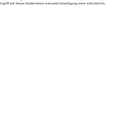
Zugriff auf diese Inhalte keine manuelle Einwilligung mehr erforderlich.
25.04 –
28.04.2025
Sonepar-Partnertreff 2025
Mehr erfahren