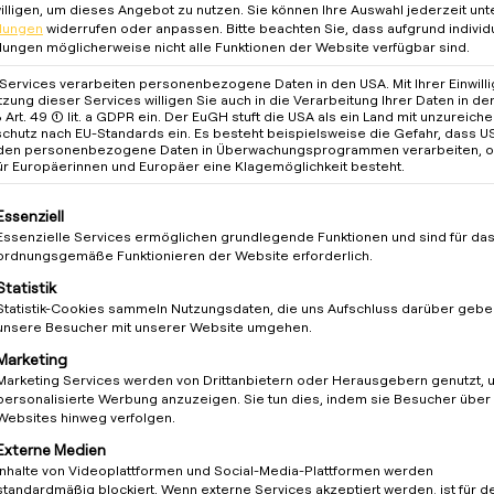
illigen, um dieses Angebot zu nutzen.
Sie können Ihre Auswahl jederzeit unt
llungen
widerrufen oder anpassen.
Bitte beachten Sie, dass aufgrund individ
Germany
llungen möglicherweise nicht alle Funktionen der Website verfügbar sind.
 Services verarbeiten personenbezogene Daten in den USA. Mit Ihrer Einwill
erview
tzung dieser Services willigen Sie auch in die Verarbeitung Ihrer Daten in d
Art. 49 (1) lit. a GDPR ein. Der EuGH stuft die USA als ein Land mit unzureic
chutz nach EU-Standards ein. Es besteht beispielsweise die Gefahr, dass U
den personenbezogene Daten in Überwachungsprogrammen verarbeiten, 
ür Europäerinnen und Europäer eine Klagemöglichkeit besteht.
lgt eine Liste der Service-Gruppen, für die eine Einwilligung 
Essenziell
Essenzielle Services ermöglichen grundlegende Funktionen und sind für da
ordnungsgemäße Funktionieren der Website erforderlich.
Statistik
Statistik-Cookies sammeln Nutzungsdaten, die uns Aufschluss darüber gebe
unsere Besucher mit unserer Website umgehen.
Marketing
Marketing Services werden von Drittanbietern oder Herausgebern genutzt, 
personalisierte Werbung anzuzeigen. Sie tun dies, indem sie Besucher über
Websites hinweg verfolgen.
Externe Medien
Inhalte von Videoplattformen und Social-Media-Plattformen werden
standardmäßig blockiert. Wenn externe Services akzeptiert werden, ist für d