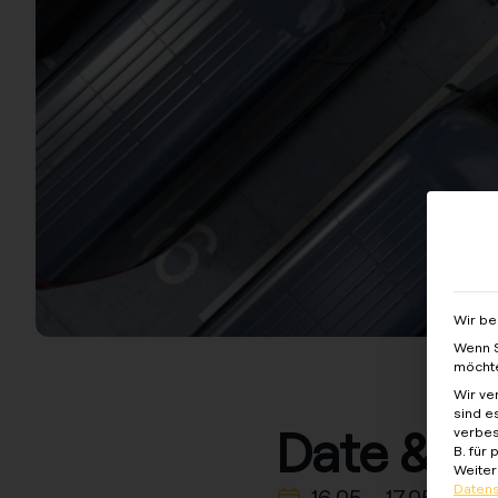
Wir be
Wenn S
möchte
Wir ve
sind e
Date & L
verbes
B. für
Weiter
Datens
16.05 –
17.05.2025