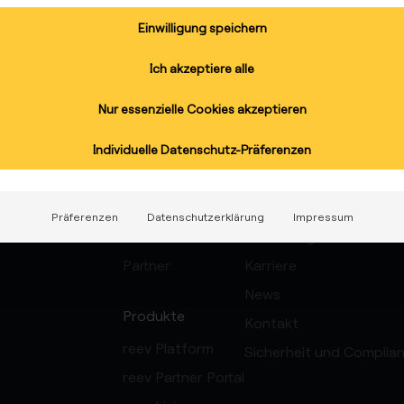
Einwilligung speichern
Ich akzeptiere alle
Nur essenzielle Cookies akzeptieren
Individuelle Datenschutz-Präferenzen
ize a
Lösungen
Über uns
KundInnen
Über uns
Präferenzen
Datenschutzerklärung
Impressum
Elektrofachkräfte
Nachhaltigkeit
Partner
Karriere
News
Produkte
Kontakt
reev Platform
Sicherheit und Complia
reev Partner Portal