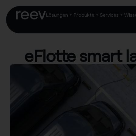
Lösungen
Produkte
Services
Wiss
eFlotte smart l