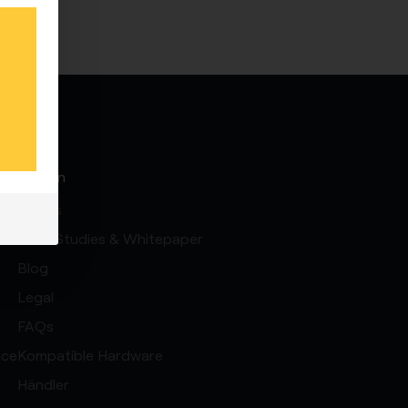
Wissen
Events
Case Studies & Whitepaper
Blog
Legal
FAQs
nce
Kompatible Hardware
Händler