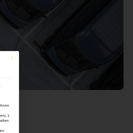
This button closes the dialog. Its functionality is identical to the Nur 
.
ihnen
n), z.
alten.
ten