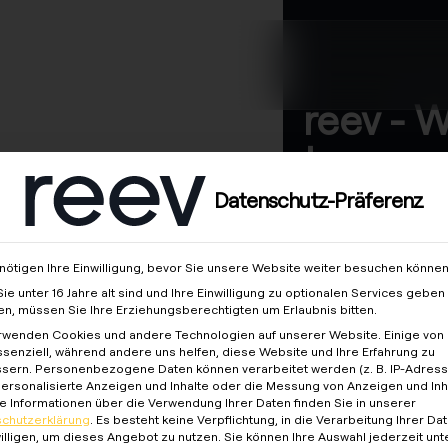
en
Über uns
reev - 
to energ
better f
Datenschutz-Präferenz
dustrie
nötigen Ihre Einwilligung, bevor Sie unsere Website weiter besuchen können
ie unter 16 Jahre alt sind und Ihre Einwilligung zu optionalen Services geben
n, müssen Sie Ihre Erziehungsberechtigten um Erlaubnis bitten.
rwenden Cookies und andere Technologien auf unserer Website. Einige von 
ssenziell, während andere uns helfen, diese Website und Ihre Erfahrung zu
sern.
Personenbezogene Daten können verarbeitet werden (z. B. IP-Adresse
 personalisierte Anzeigen und Inhalte oder die Messung von Anzeigen und Inh
e Informationen über die Verwendung Ihrer Daten finden Sie in unserer
chutzerklärung
.
Es besteht keine Verpflichtung, in die Verarbeitung Ihrer Da
illigen, um dieses Angebot zu nutzen.
Sie können Ihre Auswahl jederzeit unt