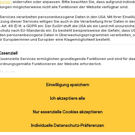
llungen
widerrufen oder anpassen.
Bitte beachten Sie, dass aufgrund individ
llungen möglicherweise nicht alle Funktionen der Website verfügbar sind.
 Services verarbeiten personenbezogene Daten in den USA. Mit Ihrer Einwill
tzung dieser Services willigen Sie auch in die Verarbeitung Ihrer Daten in d
Art. 49 (1) lit. a GDPR ein. Der EuGH stuft die USA als ein Land mit unzureic
chutz nach EU-Standards ein. Es besteht beispielsweise die Gefahr, dass U
den personenbezogene Daten in Überwachungsprogrammen verarbeiten, 
ür Europäerinnen und Europäer eine Klagemöglichkeit besteht.
lgt eine Liste der Service-Gruppen, für die eine Einwilligung 
Essenziell
Essenzielle Services ermöglichen grundlegende Funktionen und sind für da
ordnungsgemäße Funktionieren der Website erforderlich.
Statistik
Statistik-Cookies sammeln Nutzungsdaten, die uns Aufschluss darüber gebe
unsere Besucher mit unserer Website umgehen.
Einwilligung speichern
Marketing
Ver
Marketing Services werden von Drittanbietern oder Herausgebern genutzt, 
Ich akzeptiere alle
personalisierte Werbung anzuzeigen. Sie tun dies, indem sie Besucher über
Websites hinweg verfolgen.
blei
Nur essenzielle Cookies akzeptieren
Vision für Nachhaltigkeit und
Externe Medien
Inhalte von Videoplattformen und Social-Media-Plattformen werden
Individuelle Datenschutz-Präferenzen
Abonnieren S
standardmäßig blockiert. Wenn externe Services akzeptiert werden, ist für d
Zugriff auf diese Inhalte keine manuelle Einwilligung mehr erforderlich.
und erhalten