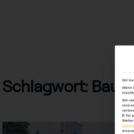
Lösungen
Produkte
Services
Wiss
Schlagwort:
Bauin
Wir be
Wenn S
möchte
Wir ve
sind e
Case Study – Holcim GmbH
verbes
B. für
Weiter
Datens
einzuw