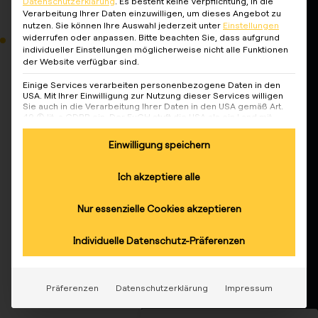
wort:
Datenschutzerklärung
.
Es besteht keine Verpflichtung, in die
Verarbeitung Ihrer Daten einzuwilligen, um dieses Angebot zu
voiture
nutzen.
Sie können Ihre Auswahl jederzeit unter
Einstellungen
widerrufen oder anpassen.
Bitte beachten Sie, dass aufgrund
individueller Einstellungen möglicherweise nicht alle Funktionen
électri
der Website verfügbar sind.
Verbunde
Einige Services verarbeiten personenbezogene Daten in den
que
USA. Mit Ihrer Einwilligung zur Nutzung dieser Services willigen
n bleiben
Sie auch in die Verarbeitung Ihrer Daten in den USA gemäß Art.
49 (1) lit. a GDPR ein. Der EuGH stuft die USA als ein Land mit
unzureichendem Datenschutz nach EU-Standards ein. Es besteht
beispielsweise die Gefahr, dass US-Behörden
Abonnieren Sie den
Einwilligung speichern
personenbezogene Daten in Überwachungsprogrammen
reev Newsletter und
verarbeiten, ohne dass für Europäerinnen und Europäer eine
Klagemöglichkeit besteht.
erhalten Sie
Ich akzeptiere alle
regelmäßige Updates
Es folgt eine Liste der Service-Gruppen, für die eine Ein
Essenziell
über reev und die
Nur essenzielle Cookies akzeptieren
Essenzielle Services ermöglichen grundlegende
eMobilitäts Branche.
Funktionen und sind für das ordnungsgemäße
Funktionieren der Website erforderlich.
Individuelle Datenschutz-Präferenzen
Anmeldung
zum
Statistik
Newsletter
Statistik-Cookies sammeln Nutzungsdaten, die uns
Aufschluss darüber geben, wie unsere Besucher mit
Präferenzen
Datenschutzerklärung
Impressum
unserer Website umgehen.
Marketing