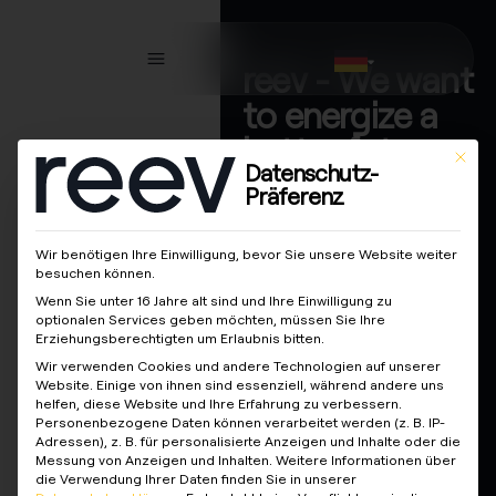
reev - We want
to energize a
better future.
This bu
Datenschutz-
Präferenz
Lösungen
KundInnen
Wir benötigen Ihre Einwilligung, bevor Sie unsere Website weiter
Elektrofachkräfte
besuchen können.
Wenn Sie unter 16 Jahre alt sind und Ihre Einwilligung zu
Partner
optionalen Services geben möchten, müssen Sie Ihre
Erziehungsberechtigten um Erlaubnis bitten.
Produkte
Wir verwenden Cookies und andere Technologien auf unserer
Website. Einige von ihnen sind essenziell, während andere uns
helfen, diese Website und Ihre Erfahrung zu verbessern.
Wissen
Schlag
Personenbezogene Daten können verarbeitet werden (z. B. IP-
Adressen), z. B. für personalisierte Anzeigen und Inhalte oder die
Messung von Anzeigen und Inhalten.
Weitere Informationen über
die Verwendung Ihrer Daten finden Sie in unserer
Über uns