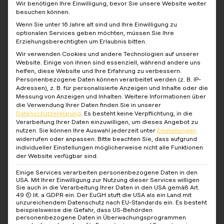
Wir benötigen Ihre Einwilligung, bevor Sie unsere Website weiter
Die reev Software ist mit allen gängigen
besuchen können.
Ladestationsherstellern kompatibel – Ihre geplante
Wenn Sie unter 16 Jahre alt sind und Ihre Einwilligung zu
oder bestehende Hardware lässt sich problemlos
optionalen Services geben möchten, müssen Sie Ihre
integrieren.
Erziehungsberechtigten um Erlaubnis bitten.
Wir verwenden Cookies und andere Technologien auf unserer
Kompatible Ladestationen ansehen
Website. Einige von ihnen sind essenziell, während andere uns
helfen, diese Website und Ihre Erfahrung zu verbessern.
Personenbezogene Daten können verarbeitet werden (z. B. IP-
Adressen), z. B. für personalisierte Anzeigen und Inhalte oder die
Messung von Anzeigen und Inhalten.
Weitere Informationen über
REEV PRODUKTE
die Verwendung Ihrer Daten finden Sie in unserer
Datenschutzerklärung
.
Es besteht keine Verpflichtung, in die
Ihre benötigten reev
Produkte
Verarbeitung Ihrer Daten einzuwilligen, um dieses Angebot zu
nutzen.
Sie können Ihre Auswahl jederzeit unter
Einstellungen
Für die Aktivierung benötigen Sie pro Ladegruppe ein
widerrufen oder anpassen.
Bitte beachten Sie, dass aufgrund
individueller Einstellungen möglicherweise nicht alle Funktionen
Setup Kit (Einmalkauf) sowie pro Ladepunkt einen
der Website verfügbar sind.
Lizenzschlüssel (24 Monate).
Einige Services verarbeiten personenbezogene Daten in den
Pro Ladegruppe (Einmalkauf – einmalig
USA. Mit Ihrer Einwilligung zur Nutzung dieser Services willigen
Sie auch in die Verarbeitung Ihrer Daten in den USA gemäß Art.
je Ladegruppe):
49 (1) lit. a GDPR ein. Der EuGH stuft die USA als ein Land mit
unzureichendem Datenschutz nach EU-Standards ein. Es besteht
beispielsweise die Gefahr, dass US-Behörden
personenbezogene Daten in Überwachungsprogrammen
Produkt
Produktcod
EAN