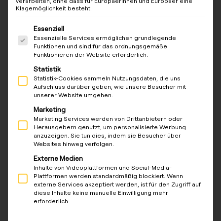
verarbeiten, ohne dass für Europäerinnen und Europäer eine
e
Klagemöglichkeit besteht.
Es folgt eine Liste der Service-Gruppen, für die eine Ein
Essenziell
Essenzielle Services ermöglichen grundlegende
reev Setup Kit (mit
REEVSETUP
426076925
Funktionen und sind für das ordnungsgemäße
SIM-Karte)
01
0009
Funktionieren der Website erforderlich.
Statistik
Statistik-Cookies sammeln Nutzungsdaten, die uns
reev Setup Kit (ohne
REEVCNSET
426076925
Aufschluss darüber geben, wie unsere Besucher mit
SIM-Karte)
UP02
0054
unserer Website umgehen.
Marketing
Marketing Services werden von Drittanbietern oder
Info
: Die SIM-Karte ermöglicht eine einfache
Herausgebern genutzt, um personalisierte Werbung
Konnektivität, ist je nach Anwendungsfall aber nicht
anzuzeigen. Sie tun dies, indem sie Besucher über
Websites hinweg verfolgen.
zwingend erforderlich.
Externe Medien
Pro Ladepunkt (Lizenz, 24 Monate – je
Inhalte von Videoplattformen und Social-Media-
Ladepunkt):
Plattformen werden standardmäßig blockiert. Wenn
externe Services akzeptiert werden, ist für den Zugriff auf
diese Inhalte keine manuelle Einwilligung mehr
erforderlich.
Produkt
Produktc
EAN
ode