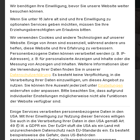
Wir benötigen Ihre Einwilligung, bevor Sie unsere Website weiter
besuchen können.
Wenn Sie unter 16 Jahre alt sind und Ihre Einwilligung zu
optionalen Services geben möchten, müssen Sie Ihre
Erziehungsberechtigten um Erlaubnis bitten.
Wir verwenden Cookies und andere Technologien auf unserer
Website. Einige von ihnen sind essenziell, während andere uns
helfen, diese Website und Ihre Erfahrung zu verbessern.
Personenbezogene Daten können verarbeitet werden (z. B. IP-
Adressen), z. B. für personalisierte Anzeigen und Inhalte oder die
Messung von Anzeigen und Inhalten.
Weitere Informationen über
die Verwendung Ihrer Daten finden Sie in unserer
Datenschutzerklärung
.
Es besteht keine Verpflichtung, in die
Verarbeitung Ihrer Daten einzuwilligen, um dieses Angebot zu
nutzen.
Sie können Ihre Auswahl jederzeit unter
Einstellungen
widerrufen oder anpassen.
Bitte beachten Sie, dass aufgrund
individueller Einstellungen möglicherweise nicht alle Funktionen
der Website verfügbar sind.
Einige Services verarbeiten personenbezogene Daten in den
USA. Mit Ihrer Einwilligung zur Nutzung dieser Services willigen
Sie auch in die Verarbeitung Ihrer Daten in den USA gemäß Art.
Jetzt kostenlos herunterladen
49 (1) lit. a GDPR ein. Der EuGH stuft die USA als ein Land mit
unzureichendem Datenschutz nach EU-Standards ein. Es besteht
beispielsweise die Gefahr, dass US-Behörden
personenbezogene Daten in Überwachungsprogrammen