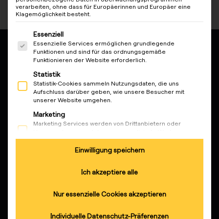
verarbeiten, ohne dass für Europäerinnen und Europäer eine
Klagemöglichkeit besteht.
Es folgt eine Liste der Service-Gruppen, für die eine Ein
Essenziell
Essenzielle Services ermöglichen grundlegende
Funktionen und sind für das ordnungsgemäße
reev - We want to energize a
Funktionieren der Website erforderlich.
Statistik
better future.
Statistik-Cookies sammeln Nutzungsdaten, die uns
Aufschluss darüber geben, wie unsere Besucher mit
unserer Website umgehen.
Lösungen
Marketing
KundInnen
Marketing Services werden von Drittanbietern oder
Herausgebern genutzt, um personalisierte Werbung
Elektrofachkräfte
anzuzeigen. Sie tun dies, indem sie Besucher über
Websites hinweg verfolgen.
Einwilligung speichern
Partner
Externe Medien
Produkte
Ich akzeptiere alle
Inhalte von Videoplattformen und Social-Media-
Plattformen werden standardmäßig blockiert. Wenn
externe Services akzeptiert werden, ist für den Zugriff auf
Nur essenzielle Cookies akzeptieren
diese Inhalte keine manuelle Einwilligung mehr
Wissen
erforderlich.
Individuelle Datenschutz-Präferenzen