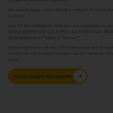
Installieren. Aktivieren. Losladen.
Die neue
Sonepar x reev “Ready to charge”-Produktreih
Experten:
reev
mit der intelligenten Energie- und Ladeplattform,
So
Vertriebspartner und zum Auftakt der Produktreihe
MEN
Qualitätshardware “Made in Germany”.
Gemeinsam
bieten wir dem Elektrohandwerk eine Komple
und Betrieb von Ladeinfrastruktur werden damit so einfa
zuvor.
Jetzt im Sonepar Shop bestellen