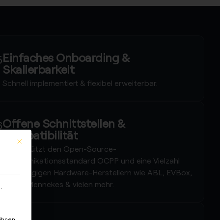
Einfaches Onboarding &
Skalierbarkeit
Schnell implementiert & flexibel erweiterbar.
Offene Schnittstellen &
Kompatibilität
This button closes the dialog. Its functionality is identical to the Nur 
Unterstützt den Open-Source-
Kommunikationsstandard OCPP und eine Vielzahl
von gängigen Hardware-Herstellern wie ABL, EVBox,
KEBA, Mennekes & vielen mehr.
.
ihnen