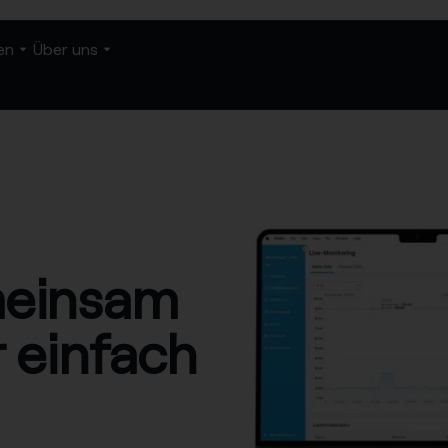
en
Über uns
einsam
r einfach