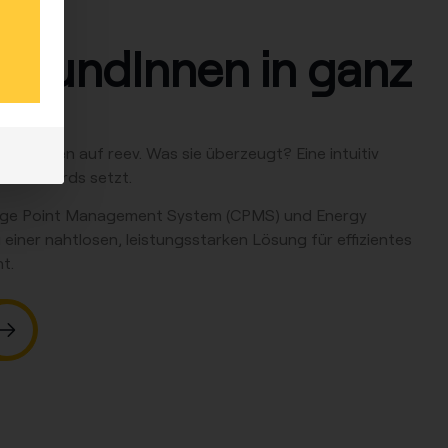
0 KundInnen in ganz
ertrauen auf reev. Was sie überzeugt? Eine intuitiv
e Standards setzt.
ge Point Management System (CPMS)
und
Energy
 einer nahtlosen, leistungsstarken Lösung für effizientes
t.