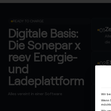
READY TO CHARGE
Ze
Digitale Basis:
All
Die Sonepar x
die
reev Energie-
E
und
En
La
Ladeplattform
Alles vereint in einer Software
L
Wir be
Wenn S
St
möchte
Üb
Wir ve