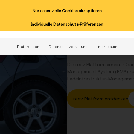
Nur essenzielle Cookies akzeptieren
Über 7.00
Individuelle Datenschutz-Präferenzen
Europa
Bereits über 7000 KundeInnen v
Präferenzen
Datenschutzerklärung
Impressum
bedienbare Software, die neu
Die
reev Platform
vereint
Char
Management System (EMS)
zu
Ladeinfrastruktur-Managemen
reev Platform entdecken