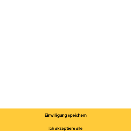
YouTube
. Um auf den eigentlichen Inhalt zuzugreifen, klicken Sie auf d
dabei Daten an Drittanbieter weitergegeben werden.
Mehr Informationen
Inhalt entsperren
Platform - Die Softwa
Erforderlichen Service akzeptieren und Inhalte entsperren
einsame Lösung auf
Einwilligung speichern
Ich akzeptiere alle