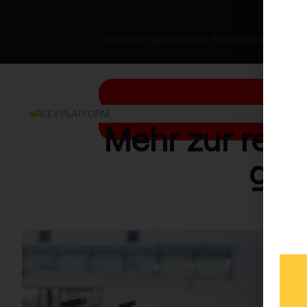
Sie sehen gerade einen Platzhalterinhalt von
REEV PLATFORM
Mehr zur reev 
gem