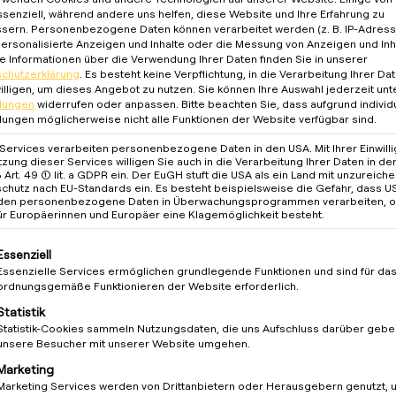
tzen – für nachhaltiges und intelligentes Laden.
ssenziell, während andere uns helfen, diese Website und Ihre Erfahrung zu
sern.
Personenbezogene Daten können verarbeitet werden (z. B. IP-Adresse
 personalisierte Anzeigen und Inhalte oder die Messung von Anzeigen und Inh
e Informationen über die Verwendung Ihrer Daten finden Sie in unserer
chutzerklärung
.
Es besteht keine Verpflichtung, in die Verarbeitung Ihrer Da
utomatisierte Abrechnung
illigen, um dieses Angebot zu nutzen.
Sie können Ihre Auswahl jederzeit unt
llungen
widerrufen oder anpassen.
Bitte beachten Sie, dass aufgrund individ
dividuelle Tarifgestaltung & sichere
llungen möglicherweise nicht alle Funktionen der Website verfügbar sind.
hlungsabwicklung in Echtzeit.
 Services verarbeiten personenbezogene Daten in den USA. Mit Ihrer Einwill
tzung dieser Services willigen Sie auch in die Verarbeitung Ihrer Daten in d
Art. 49 (1) lit. a GDPR ein. Der EuGH stuft die USA als ein Land mit unzureic
chutz nach EU-Standards ein. Es besteht beispielsweise die Gefahr, dass U
den personenbezogene Daten in Überwachungsprogrammen verarbeiten, 
ür Europäerinnen und Europäer eine Klagemöglichkeit besteht.
lgt eine Liste der Service-Gruppen, für die eine Einwilligung 
Essenziell
Essenzielle Services ermöglichen grundlegende Funktionen und sind für da
ordnungsgemäße Funktionieren der Website erforderlich.
Statistik
Statistik-Cookies sammeln Nutzungsdaten, die uns Aufschluss darüber gebe
unsere Besucher mit unserer Website umgehen.
Marketing
Marketing Services werden von Drittanbietern oder Herausgebern genutzt, 