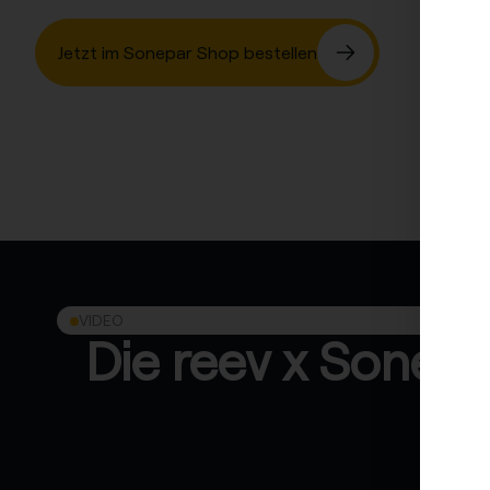
Jetzt im Sonepar Shop bestellen
VIDEO
Die reev x Sonep