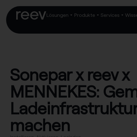
Lösungen
Produkte
Services
Wiss
Sonepar x reev x
MENNEKES: Gem
Ladeinfrastruktu
machen