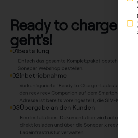
Ready to charge: So
geht's!
Bestellung
Einfach das gesamte Komplettpaket bestehend aus 
Sonepar Webshop bestellen.
Inbetriebnahme
Vorkonfigurierte "Ready to Charge"-Ladestation a
den reev reev Companion auf dem Smartphone durch
Adresse ist bereits voreingestellt, die SIM-Karte bere
Übergabe an den Kunden
Eine Installations-Dokumentation wird automatisch e
direkt losladen und über die Sonepar x reev Energie
Ladeinfrastruktur verwalten.