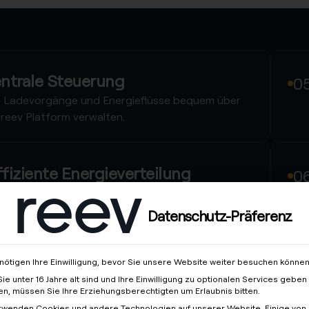
ntrale Steuerung
e Ladevorgänge und Energieflüsse bequem über
 reev Platform verwalten.
ffiziente Energieverteilung
ergiemanagement reduziert Kosten, optimiert
degeschwindigkeit und Stromnutzung.
Datenschutz-Präferenz
aden mit Sonnenenergie
nötigen Ihre Einwilligung, bevor Sie unsere Website weiter besuchen können
ie unter 16 Jahre alt sind und Ihre Einwilligung zu optionalen Services geben
rom aus der PV-Anlage lässt sich gezielt als PV-
n, müssen Sie Ihre Erziehungsberechtigten um Erlaubnis bitten.
erschuss oder im gesamten Gebäudeverbrauch
rwenden Cookies und andere Technologien auf unserer Website. Einige von 