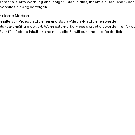
personalisierte Werbung anzuzeigen. Sie tun dies, indem sie Besucher über
Websites hinweg verfolgen.
Externe Medien
 einfach
Inhalte von Videoplattformen und Social-Media-Plattformen werden
standardmäßig blockiert. Wenn externe Services akzeptiert werden, ist für d
Zugriff auf diese Inhalte keine manuelle Einwilligung mehr erforderlich.
Software und Hardware im
ufbauen, QR-Code scannen und
laufen lassen. Die Backend-
its eingelegt.
rstellt. Der Betreiber kann
- und Ladeplattform die