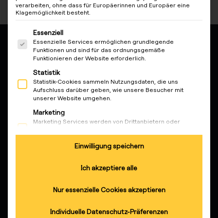
verarbeiten, ohne dass für Europäerinnen und Europäer eine
Klagemöglichkeit besteht.
Es folgt eine Liste der Service-Gruppen, für die eine Ein
Essenziell
Essenzielle Services ermöglichen grundlegende
Funktionen und sind für das ordnungsgemäße
reev - We want to energize a
Funktionieren der Website erforderlich.
better future.
Statistik
Statistik-Cookies sammeln Nutzungsdaten, die uns
Aufschluss darüber geben, wie unsere Besucher mit
Lösungen
unserer Website umgehen.
Marketing
KundInnen
Marketing Services werden von Drittanbietern oder
Elektrofachkräfte
Herausgebern genutzt, um personalisierte Werbung
anzuzeigen. Sie tun dies, indem sie Besucher über
Partner
Einwilligung speichern
Websites hinweg verfolgen.
Externe Medien
Produkte
Ich akzeptiere alle
Inhalte von Videoplattformen und Social-Media-
Plattformen werden standardmäßig blockiert. Wenn
externe Services akzeptiert werden, ist für den Zugriff auf
Nur essenzielle Cookies akzeptieren
Wissen
diese Inhalte keine manuelle Einwilligung mehr
erforderlich.
Individuelle Datenschutz-Präferenzen