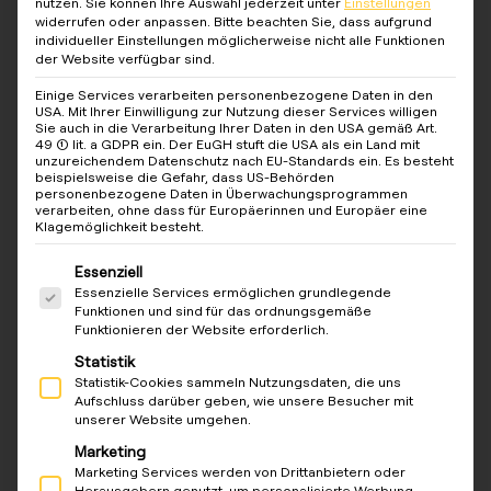
nutzen.
Sie können Ihre Auswahl jederzeit unter
Einstellungen
widerrufen oder anpassen.
Bitte beachten Sie, dass aufgrund
individueller Einstellungen möglicherweise nicht alle Funktionen
der Website verfügbar sind.
Null Admin-Aufwand
Vertragspartner der MieterInnen ist reev – nicht
Einige Services verarbeiten personenbezogene Daten in den
USA. Mit Ihrer Einwilligung zur Nutzung dieser Services willigen
die Hausverwaltung
Sie auch in die Verarbeitung Ihrer Daten in den USA gemäß Art.
49 (1) lit. a GDPR ein. Der EuGH stuft die USA als ein Land mit
unzureichendem Datenschutz nach EU-Standards ein. Es besteht
beispielsweise die Gefahr, dass US-Behörden
personenbezogene Daten in Überwachungsprogrammen
verarbeiten, ohne dass für Europäerinnen und Europäer eine
Klagemöglichkeit besteht.
Kein Abrechnungsrisiko
Es folgt eine Liste der Service-Gruppen, für die eine Ein
Essenziell
Monatliche Grundgebühr + kWh werden
Essenzielle Services ermöglichen grundlegende
automatisch bei MieterInnen eingezogen
Funktionen und sind für das ordnungsgemäße
Funktionieren der Website erforderlich.
Statistik
Statistik-Cookies sammeln Nutzungsdaten, die uns
Aufschluss darüber geben, wie unsere Besucher mit
unserer Website umgehen.
Skalierbar über Ihr Portfolio
Marketing
Jedes Gebäude einzeln aktivierbar – von 2 bis
Marketing Services werden von Drittanbietern oder
Herausgebern genutzt, um personalisierte Werbung