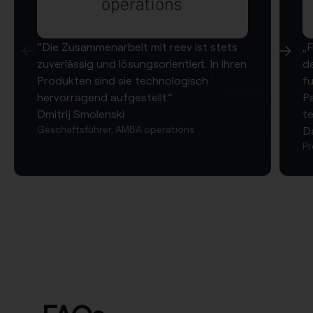
“Die Zusammenarbeit mit reev ist stets
„
zuverlässig und lösungsorientiert. In ihren
da
Produkten sind sie technologisch
fu
hervorragend aufgestellt.”
P
Dmitrij Smolenski
te
Geschäftsführer, AMBA operations
D
Pr