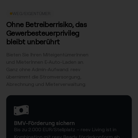
WEG/EIGENTÜMER
O
hne Betreiberrisiko, das
Gewerbesteuerprivileg
bleibt unberührt
Bieten Sie Ihren MiteigentümerInnen
und MieterInnen E-Auto-Laden an.
Ganz ohne Admin-Aufwand. reev
übernimmt die Stromversorgung,
Abrechnung und Mieterverwaltung.
BMV-Förderung sichern
Bis zu 2.000 EUR/Stellplatz – reev Living ist in
Kombination mit reev Ready förderkonform ab