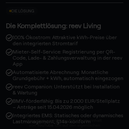
DIE LÖSUNG
Die Komplettlösung: reev Living
100% Ökostrom: Attraktive kWh-Preise über
den integrierten Stromtarif
Mieter-Self-Service: Registrierung per QR-
Code, Lade- & Zahlungsverwaltung in der reev
App
Automatisierte Abrechnung: Monatliche
Grundgebühr + kWh, automatisch eingezogen
reev Companion: Unterstützt bei Installation
& Wartung
BMV-förderfähig: Bis zu 2.000 EUR/Stellplatz
– Anträge seit 15.04.2026 möglich
Integriertes EMS: Statisches oder dynamisches
Sie sehen gerade einen Platzhalterinhalt
Lastmanagement, §14a-konform
von
YouTube
. Um auf den eigentlichen