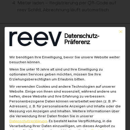
Mieter laden – Registrierung per QR-Code auf
reev Schild, Abrechnung läuft automatisch
This bu
Datenschutz-
HAUSVERWALTUNG
Präferenz
Ladeinfrastruktur
anbieten ohne Admin-
Wir benötigen Ihre Einwilligung, bevor Sie unsere Website weiter
Aufwand
besuchen können.
Wenn Sie unter 16 Jahre alt sind und Ihre Einwilligung zu
optionalen Services geben möchten, müssen Sie Ihre
Ihre MieterInnen wollen laden, Sie
Erziehungsberechtigten um Erlaubnis bitten.
wollen keinen Aufwand. reev Living
Wir verwenden Cookies und andere Technologien auf unserer
ist die Lösung: reev übernimmt
Website. Einige von ihnen sind essenziell, während andere uns
Energieversorgung, Mieter-
helfen, diese Website und Ihre Erfahrung zu verbessern.
Personenbezogene Daten können verarbeitet werden (z. B. IP-
Abrechnung und Support. Sie
Adressen), z. B. für personalisierte Anzeigen und Inhalte oder die
vermitteln lediglich den Kontakt.
Messung von Anzeigen und Inhalten.
Weitere Informationen über
die Verwendung Ihrer Daten finden Sie in unserer
Datenschutzerklärung
.
Es besteht keine Verpflichtung, in die
Verarbeitung Ihrer Daten einzuwilligen, um dieses Angebot zu