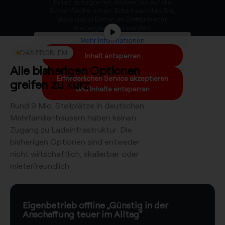
Inhalt zuzugreifen, klicken Sie auf die
Schaltfläche unten. Bitte beachten Sie,
dass dabei Daten an Drittanbieter
weitergegeben werden.
Mehr Informationen
DAS PROBLEM
Inhalt entsperren
Alle bisherigen Optionen
Erforderlichen Service akzeptieren
greifen zu kurz
und Inhalte entsperren
Rund 9 Mio. Stellplätze in deutschen
Mehrfamilienhäusern haben keinen
Zugang zu Ladeinfrastruktur. Die
bisherigen Optionen sind entweder
nicht wirtschaftlich, skalierbar oder
mieterfreundlich
Eigenbetrieb offline​ „Günstig in der
Anschaffung teuer im Alltag“