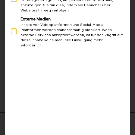
200+ Ladepunkten (BMV-Förderung greift erst
anzuzeigen. Sie tun dies, indem sie Besucher über
ab 6 Stellplätzen)
Websites hinweg verfolgen.
Externe Medien
So funktioniert’s:
Inhalte von Videoplattformen und Social-Media-
Plattformen werden standardmäßig blockiert. Wenn
Gebäude identifizieren – Welche Liegenschaften
externe Services akzeptiert werden, ist für den Zugriff auf
haben Bedarf?
diese Inhalte keine manuelle Einwilligung mehr
erforderlich.
Elektriker koordinieren – Ihr Partner-Elektriker
installiert reev Ready Hardware
reev übernimmt – Plattform-Setup,
Mieterkommunikation, Stromlieferung
Alle Verpflichtungen
in
Bezug auf Installation,
Wartung und Ausfall von Hardware verbleiben bei
dem Eigentümer bzw.
d
e
r
zuständigen
Elektr
ofachkraft
ELEKTROFACHKRÄFTE